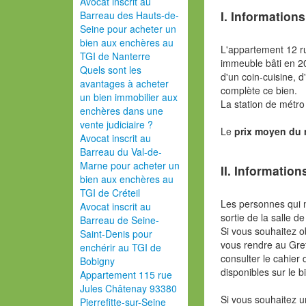
Avocat inscrit au
I. Informations
Barreau des Hauts-de-
Seine pour acheter un
bien aux enchères au
L'appartement 12 r
TGI de Nanterre
immeuble bâti en 
Quels sont les
d'un coin-cuisine,
avantages à acheter
complète ce bien.
un bien immobilier aux
La station de métro
enchères dans une
vente judiciaire ?
Le
prix moyen du
Avocat inscrit au
Barreau du Val-de-
Marne pour acheter un
II. Information
bien aux enchères au
TGI de Créteil
Les personnes qui 
Avocat inscrit au
sortie de la salle de
Barreau de Seine-
Si vous souhaitez o
Saint-Denis pour
vous rendre au Gref
enchérir au TGI de
consulter le cahier 
Bobigny
disponibles sur le b
Appartement 115 rue
Jules Châtenay 93380
Si vous souhaitez u
Pierrefitte-sur-Seine