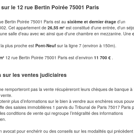
 sur le
12 rue Bertin Poirée 75001 Paris
ue Bertin Poirée 75001 Paris est au
sixième et dernier étage
d’un
2002. Cet appartement de
26,55 m²
est constitué d'une entrée, d'un séjo
 d'une salle d'eau avec wc ainsi que d'une chambre en mezzanine. Une
 la plus proche est
Pont-Neuf
sur la ligne 7 (environ à 150m).
 m²
12 rue Bertin Poirée 75001 Paris est d’environ
11 700 €
.
s sur les ventes judiciaires
ne remporteront pas la vente récupèreront leurs chèques de banque à 
 vente.
btenir plus d’informations sur le bien à vendre aux enchères vous pou
fe des saisies immobilières 1 parvis du Tribunal de Paris 75017 Paris 
des conditions de vente qui regroupe l’intégralité des informations
ien.
n avocat pour enchérir ou des conseils sur les modalités qui précèdent 