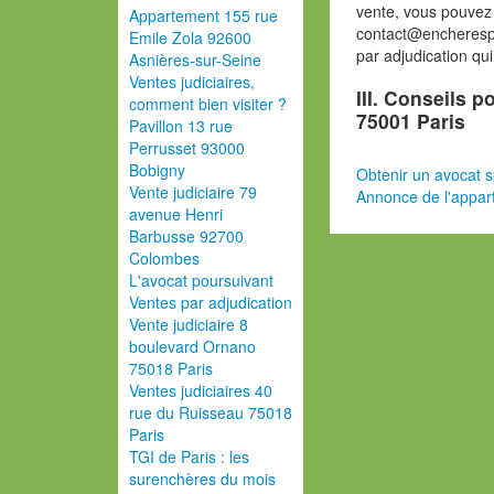
vente, vous pouvez
Appartement 155 rue
contact@encherespa
Emile Zola 92600
par adjudication qu
Asnières-sur-Seine
Ventes judiciaires,
III. Conseils 
comment bien visiter ?
75001 Paris
Pavillon 13 rue
Perrusset 93000
Bobigny
Obtenir un avocat s
Vente judiciaire 79
Annonce de l'appar
avenue Henri
Barbusse 92700
Colombes
L'avocat poursuivant
Ventes par adjudication
Vente judiciaire 8
boulevard Ornano
75018 Paris
Ventes judiciaires 40
rue du Ruisseau 75018
Paris
TGI de Paris : les
surenchères du mois