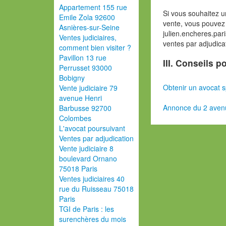
Appartement 155 rue
Si vous souhaitez u
Emile Zola 92600
vente, vous pouvez 
Asnières-sur-Seine
julien.encheres.pa
Ventes judiciaires,
ventes par adjudica
comment bien visiter ?
Pavillon 13 rue
III. Conseils 
Perrusset 93000
Bobigny
Obtenir un avocat s
Vente judiciaire 79
avenue Henri
Annonce du 2 aven
Barbusse 92700
Colombes
L'avocat poursuivant
Ventes par adjudication
Vente judiciaire 8
boulevard Ornano
75018 Paris
Ventes judiciaires 40
rue du Ruisseau 75018
Paris
TGI de Paris : les
surenchères du mois