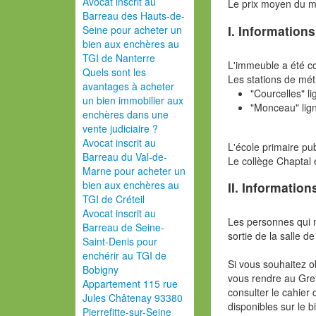
Avocat inscrit au
Le prix moyen du 
Barreau des Hauts-de-
I. Information
Seine pour acheter un
bien aux enchères au
TGI de Nanterre
L'immeuble a été co
Quels sont les
Les stations de mét
avantages à acheter
"Courcelles" li
un bien immobilier aux
"Monceau" lig
enchères dans une
vente judiciaire ?
Avocat inscrit au
L'école primaire p
Barreau du Val-de-
Le collège Chaptal 
Marne pour acheter un
bien aux enchères au
II. Information
TGI de Créteil
Avocat inscrit au
Les personnes qui 
Barreau de Seine-
sortie de la salle de
Saint-Denis pour
enchérir au TGI de
Si vous souhaitez o
Bobigny
vous rendre au Gref
Appartement 115 rue
consulter le cahier 
Jules Châtenay 93380
disponibles sur le b
Pierrefitte-sur-Seine