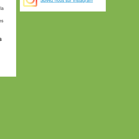
la
es
s