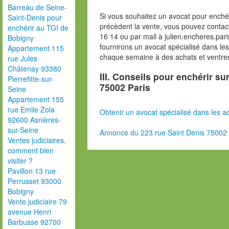
Barreau de Seine-
Si vous souhaitez un avocat pour enchér
Saint-Denis pour
précèdent la vente, vous pouvez contac
enchérir au TGI de
16 14 ou par mail à julien.encheres.p
Bobigny
fournirons un avocat spécialisé dans le
Appartement 115
chaque semaine à des achats et ventres
rue Jules
Châtenay 93380
III. Conseils pour enchérir su
Pierrefitte-sur-
75002 Paris
Seine
Appartement 155
rue Emile Zola
Obtenir un avocat spécialisé dans les ad
92600 Asnières-
sur-Seine
Annonce du 223 rue Saint Denis 75002 
Ventes judiciaires,
comment bien
visiter ?
Pavillon 13 rue
Perrusset 93000
Bobigny
Vente judiciaire 79
avenue Henri
Barbusse 92700