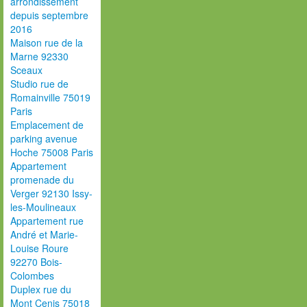
arrondissement
depuis septembre
2016
Maison rue de la
Marne 92330
Sceaux
Studio rue de
Romainville 75019
Paris
Emplacement de
parking avenue
Hoche 75008 Paris
Appartement
promenade du
Verger 92130 Issy-
les-Moulineaux
Appartement rue
André et Marie-
Louise Roure
92270 Bois-
Colombes
Duplex rue du
Mont Cenis 75018