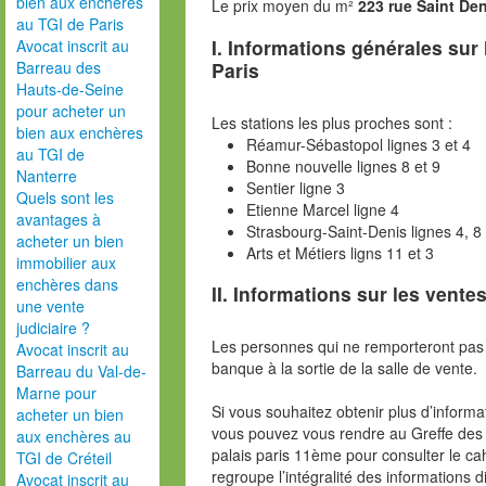
bien aux enchères
Le prix moyen du m²
223 rue Saint De
au TGI de Paris
I. Informations générales sur
Avocat inscrit au
Paris
Barreau des
Hauts-de-Seine
pour acheter un
Les stations les plus proches sont :
bien aux enchères
Réamur-Sébastopol lignes 3 et 4
au TGI de
Bonne nouvelle lignes 8 et 9
Nanterre
Sentier ligne 3
Quels sont les
Etienne Marcel ligne 4
avantages à
Strasbourg-Saint-Denis lignes 4, 8 
acheter un bien
Arts et Métiers ligns 11 et 3
immobilier aux
enchères dans
II. Informations sur les ventes
une vente
judiciaire ?
Les personnes qui ne remporteront pas 
Avocat inscrit au
banque à la sortie de la salle de vente.
Barreau du Val-de-
Marne pour
Si vous souhaitez obtenir plus d’inform
acheter un bien
vous pouvez vous rendre au Greffe des 
aux enchères au
palais paris 11ème pour consulter le ca
TGI de Créteil
regroupe l’intégralité des informations d
Avocat inscrit au