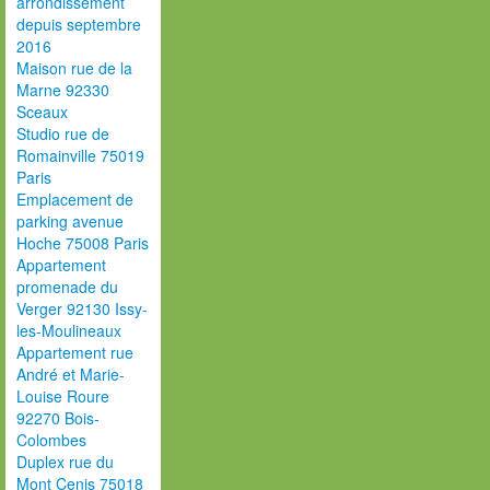
arrondissement
depuis septembre
2016
Maison rue de la
Marne 92330
Sceaux
Studio rue de
Romainville 75019
Paris
Emplacement de
parking avenue
Hoche 75008 Paris
Appartement
promenade du
Verger 92130 Issy-
les-Moulineaux
Appartement rue
André et Marie-
Louise Roure
92270 Bois-
Colombes
Duplex rue du
Mont Cenis 75018