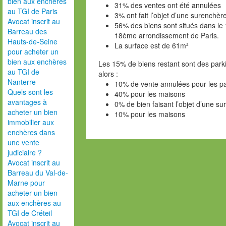
bien aux enchères
31% des ventes ont été annulées
au TGI de Paris
3% ont fait l’objet d’une surenchèr
Avocat inscrit au
56% des biens sont situés dans l
Barreau des
18ème arrondissement de Paris.
Hauts-de-Seine
La surface est de 61m²
pour acheter un
bien aux enchères
Les 15% de biens restant sont des park
au TGI de
alors :
Nanterre
10% de vente annulées pour les pa
Quels sont les
40% pour les maisons
avantages à
0% de bien faisant l’objet d’une s
acheter un bien
10% pour les maisons
immobilier aux
enchères dans
une vente
judiciaire ?
Avocat inscrit au
Barreau du Val-de-
Marne pour
acheter un bien
aux enchères au
TGI de Créteil
Avocat inscrit au