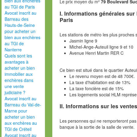
bien aux enchères
Le prix moyen du m²
79 Boulevard Suc
au TGI de Paris
I. Informations générales sur
Avocat inscrit au
Paris
Barreau des
Hauts-de-Seine
pour acheter un
Les stations de métro les plus proches s
bien aux enchères
Jasmin ligne 9
au TGI de
Michel-Ange-Auteuil ligne 9 et 10
Nanterre
Avenue Henri Martin RER C
Quels sont les
avantages à
acheter un bien
Ce bien est situé dans le quartier Auteui
immobilier aux
Le revenu moyen est de 48 700€.
enchères dans
La taxe d'habitation est de 13%
une vente
La taxe foncière est de 15%
judiciaire ?
Les logements social HLM représe
Avocat inscrit au
Barreau du Val-de-
II. Informations sur les ventes
Marne pour
acheter un bien
Les personnes qui ne remporteront pas 
aux enchères au
banque à la sortie de la salle de vente.
TGI de Créteil
Avocat inscrit au