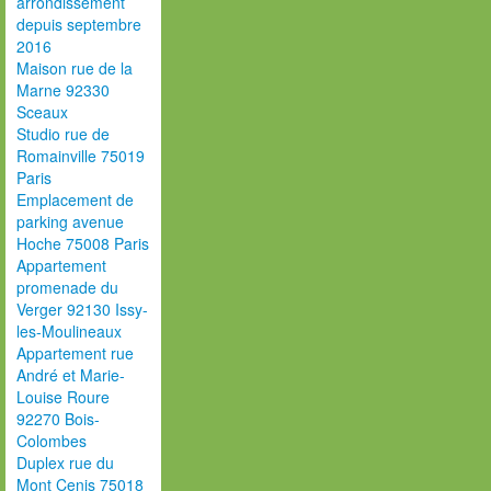
arrondissement
depuis septembre
2016
Maison rue de la
Marne 92330
Sceaux
Studio rue de
Romainville 75019
Paris
Emplacement de
parking avenue
Hoche 75008 Paris
Appartement
promenade du
Verger 92130 Issy-
les-Moulineaux
Appartement rue
André et Marie-
Louise Roure
92270 Bois-
Colombes
Duplex rue du
Mont Cenis 75018