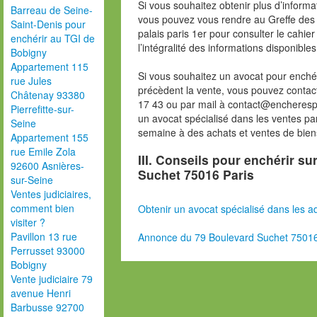
Si vous souhaitez obtenir plus d’inform
Barreau de Seine-
vous pouvez vous rendre au Greffe des 
Saint-Denis pour
palais paris 1er pour consulter le cahie
enchérir au TGI de
l’intégralité des informations disponibles
Bobigny
Appartement 115
Si vous souhaitez un avocat pour enchér
rue Jules
précèdent la vente, vous pouvez contac
Châtenay 93380
17 43 ou par mail à contact@encheresp
Pierrefitte-sur-
un avocat spécialisé dans les ventes pa
Seine
semaine à des achats et ventes de bien
Appartement 155
rue Emile Zola
III. Conseils pour enchérir s
92600 Asnières-
Suchet 75016 Paris
sur-Seine
Ventes judiciaires,
comment bien
Obtenir un avocat spécialisé dans les ad
visiter ?
Pavillon 13 rue
Annonce du 79 Boulevard Suchet 75016
Perrusset 93000
Bobigny
Vente judiciaire 79
avenue Henri
Barbusse 92700