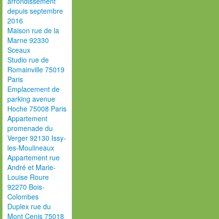
arrondissement
depuis septembre
2016
Maison rue de la
Marne 92330
Sceaux
Studio rue de
Romainville 75019
Paris
Emplacement de
parking avenue
Hoche 75008 Paris
Appartement
promenade du
Verger 92130 Issy-
les-Moulineaux
Appartement rue
André et Marie-
Louise Roure
92270 Bois-
Colombes
Duplex rue du
Mont Cenis 75018