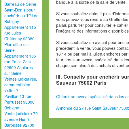
banque à la sortie de la salle de vente.
Barreau de Seine-
Saint-Denis pour
Si vous souhaitez obtenir plus d’inform
enchérir au TGI de
vous pouvez vous rendre au Greffe des 
Bobigny
palais paris 1er pour consulter le cahie
Appartement 115
l’intégralité des informations disponibles
rue Jules
Châtenay 93380
Si vous souhaitez un avocat pour enchér
Pierrefitte-sur-
précèdent la vente, vous pouvez contac
Seine
16 14 ou par mail à julien.encheres.p
Appartement 155
fournirons un avocat spécialisé dans le
rue Emile Zola
chaque semaine à des achats et ventres
92600 Asnières-
sur-Seine
III. Conseils pour enchérir su
Ventes judiciaires,
Sauveur 75002 Paris
comment bien
visiter ?
Pavillon 13 rue
Obtenir un avocat spécialisé dans les ad
Perrusset 93000
Bobigny
Annonce du 27 rue Saint Sauveur 75002
Vente judiciaire 79
avenue Henri
Barbusse 92700