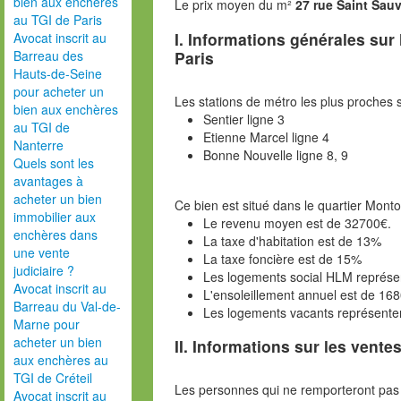
bien aux enchères
Le prix moyen du m²
27 rue Saint Sau
au TGI de Paris
I. Informations générales sur
Avocat inscrit au
Paris
Barreau des
Hauts-de-Seine
pour acheter un
Les stations de métro les plus proches s
bien aux enchères
Sentier ligne 3
au TGI de
Etienne Marcel ligne 4
Nanterre
Bonne Nouvelle ligne 8, 9
Quels sont les
avantages à
acheter un bien
Ce bien est situé dans le quartier Monto
immobilier aux
Le revenu moyen est de 32700€.
enchères dans
La taxe d'habitation est de 13%
une vente
La taxe foncière est de 15%
judiciaire ?
Les logements social HLM représe
Avocat inscrit au
L'ensoleillement annuel est de 16
Barreau du Val-de-
Les logements vacants représent
Marne pour
acheter un bien
II. Informations sur les ventes
aux enchères au
TGI de Créteil
Les personnes qui ne remporteront pas 
Avocat inscrit au