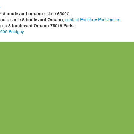
r
m²
8 boulevard ornano
est de 6500€.
chère sur le
8 boulevard Ornano
,
contact EnchèresParisiennes
ce du
8 boulevard Ornano 75018 Paris
:
3000 Bobigny