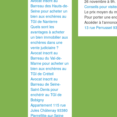
Avocat inscrit au
26 novembre à 9h.
Barreau des Hauts-de-
Conseils pour visite
Seine pour acheter un
Le prix moyen du 
bien aux enchères au
Pour porter une en
TGI de Nanterre
Accéder à l'annon
Quels sont les
13 rue Perrusset 9
avantages à acheter
un bien immobilier aux
enchères dans une
vente judiciaire ?
Avocat inscrit au
Barreau du Val-de-
Marne pour acheter un
bien aux enchères au
TGI de Créteil
Avocat inscrit au
Barreau de Seine-
Saint-Denis pour
enchérir au TGI de
Bobigny
Appartement 115 rue
Jules Châtenay 93380
Pierrefitte-sur-Seine