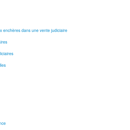
x enchères dans une vente judiciaire
aires
iciaires
lles
ence