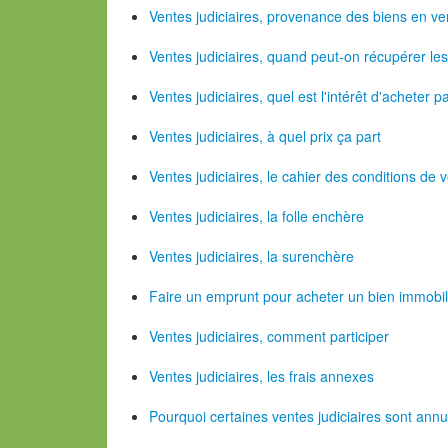
Ventes judiciaires, provenance des biens en ve
Ventes judiciaires, quand peut-on récupérer les
Ventes judiciaires, quel est l'intérêt d'acheter p
Ventes judiciaires, à quel prix ça part
Ventes judiciaires, le cahier des conditions de
Ventes judiciaires, la folle enchère
Ventes judiciaires, la surenchère
Faire un emprunt pour acheter un bien immobili
Ventes judiciaires, comment participer
Ventes judiciaires, les frais annexes
Pourquoi certaines ventes judiciaires sont ann