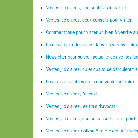
Ventes judiciaires, une seule visite par lot
Ventes judiciaires, deux conseils pour visiter
Comment faire pour visiter un bien à vendre au
La mise à prix des biens dans les ventes judici
Newsletter pour suivre l'actualité des ventes jud
Ventes judiciaires, ou et quand se déroulent t-e
Les frais préalables dans une vente judiciaire
Ventes judiciaires, l'avocat
Ventes judiciaires, les frais d'avocat
Ventes judiciaires, que se passe t-il si on perd
Ventes judiciaires doit-on être présent à l'audi