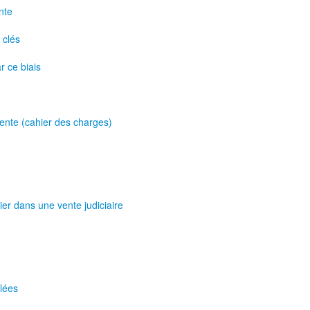
nte
 clés
ar ce biais
 vente (cahier des charges)
er dans une vente judiciaire
ulées