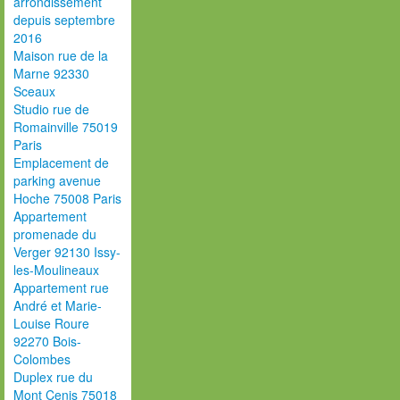
arrondissement
depuis septembre
2016
Maison rue de la
Marne 92330
Sceaux
Studio rue de
Romainville 75019
Paris
Emplacement de
parking avenue
Hoche 75008 Paris
Appartement
promenade du
Verger 92130 Issy-
les-Moulineaux
Appartement rue
André et Marie-
Louise Roure
92270 Bois-
Colombes
Duplex rue du
Mont Cenis 75018