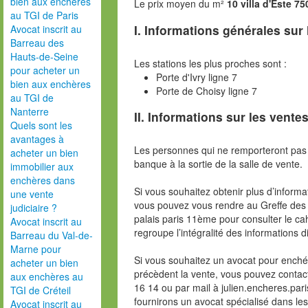
bien aux enchères
Le prix moyen du m²
10 villa d'Este 7
au TGI de Paris
I. Informations générales sur
Avocat inscrit au
Barreau des
Hauts-de-Seine
Les stations les plus proches sont :
pour acheter un
Porte d'Ivry ligne 7
bien aux enchères
Porte de Choisy ligne 7
au TGI de
Nanterre
II. Informations sur les ventes
Quels sont les
avantages à
Les personnes qui ne remporteront pas 
acheter un bien
banque à la sortie de la salle de vente.
immobilier aux
enchères dans
Si vous souhaitez obtenir plus d’inform
une vente
vous pouvez vous rendre au Greffe des 
judiciaire ?
palais paris 11ème pour consulter le ca
Avocat inscrit au
regroupe l’intégralité des informations d
Barreau du Val-de-
Marne pour
Si vous souhaitez un avocat pour enchér
acheter un bien
précèdent la vente, vous pouvez contac
aux enchères au
16 14 ou par mail à julien.encheres.p
TGI de Créteil
fournirons un avocat spécialisé dans le
Avocat inscrit au