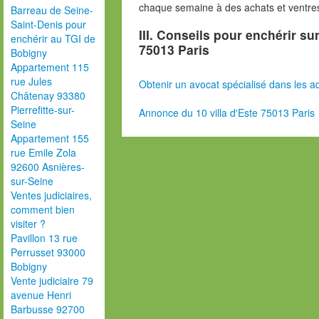
chaque semaine à des achats et ventres
Barreau de Seine-
Saint-Denis pour
III. Conseils pour enchérir su
enchérir au TGI de
75013 Paris
Bobigny
Appartement 115
rue Jules
Obtenir un avocat spécialisé dans les ad
Châtenay 93380
Pierrefitte-sur-
Annonce du 10 villa d'Este 75013 Paris
Seine
Appartement 155
rue Emile Zola
92600 Asnières-
sur-Seine
Ventes judiciaires,
comment bien
visiter ?
Pavillon 13 rue
Perrusset 93000
Bobigny
Vente judiciaire 79
avenue Henri
Barbusse 92700