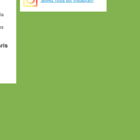
la
es
aris