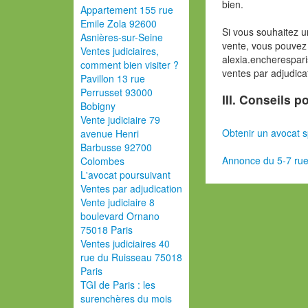
bien.
Appartement 155 rue
Emile Zola 92600
Si vous souhaitez u
Asnières-sur-Seine
vente, vous pouvez 
Ventes judiciaires,
alexia.encherespar
comment bien visiter ?
ventes par adjudica
Pavillon 13 rue
Perrusset 93000
III. Conseils 
Bobigny
Vente judiciaire 79
Obtenir un avocat s
avenue Henri
Barbusse 92700
Annonce du 5-7 rue
Colombes
L'avocat poursuivant
Ventes par adjudication
Vente judiciaire 8
boulevard Ornano
75018 Paris
Ventes judiciaires 40
rue du Ruisseau 75018
Paris
TGI de Paris : les
surenchères du mois