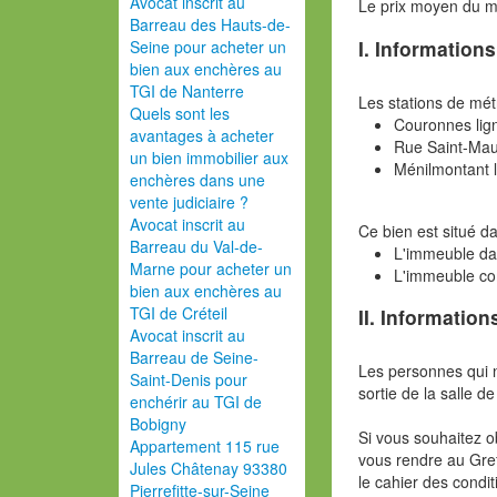
Avocat inscrit au
Le prix moyen du 
Barreau des Hauts-de-
I. Information
Seine pour acheter un
bien aux enchères au
TGI de Nanterre
Les stations de mét
Quels sont les
Couronnes lig
avantages à acheter
Rue Saint-Mau
un bien immobilier aux
Ménilmontant l
enchères dans une
vente judiciaire ?
Avocat inscrit au
Ce bien est situé 
Barreau du Val-de-
L'immeuble da
Marne pour acheter un
L'immeuble co
bien aux enchères au
TGI de Créteil
II. Information
Avocat inscrit au
Barreau de Seine-
Les personnes qui 
Saint-Denis pour
sortie de la salle de
enchérir au TGI de
Bobigny
Si vous souhaitez o
Appartement 115 rue
vous rendre au Gref
Jules Châtenay 93380
le cahier des condit
Pierrefitte-sur-Seine