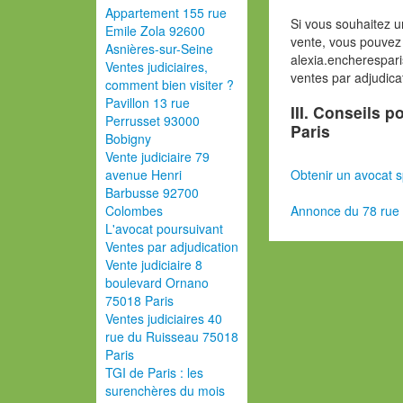
Appartement 155 rue
Si vous souhaitez u
Emile Zola 92600
vente, vous pouvez 
Asnières-sur-Seine
alexia.encherespar
Ventes judiciaires,
ventes par adjudica
comment bien visiter ?
Pavillon 13 rue
III. Conseils p
Perrusset 93000
Paris
Bobigny
Vente judiciaire 79
Obtenir un avocat s
avenue Henri
Barbusse 92700
Annonce du 78 rue d
Colombes
L'avocat poursuivant
Ventes par adjudication
Vente judiciaire 8
boulevard Ornano
75018 Paris
Ventes judiciaires 40
rue du Ruisseau 75018
Paris
TGI de Paris : les
surenchères du mois