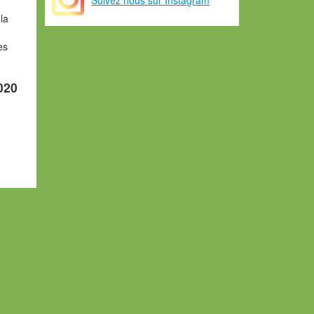
la
es
5020