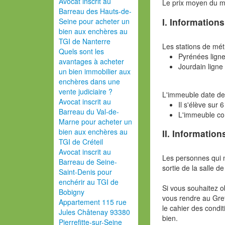
Avocat inscrit au
Le prix moyen du 
Barreau des Hauts-de-
I. Information
Seine pour acheter un
bien aux enchères au
TGI de Nanterre
Les stations de mét
Quels sont les
Pyrénées lign
avantages à acheter
Jourdain ligne
un bien immobilier aux
enchères dans une
vente judiciaire ?
L'immeuble date de
Avocat inscrit au
Il s'élève sur 
Barreau du Val-de-
L'immeuble co
Marne pour acheter un
bien aux enchères au
II. Information
TGI de Créteil
Avocat inscrit au
Les personnes qui 
Barreau de Seine-
sortie de la salle de
Saint-Denis pour
enchérir au TGI de
Si vous souhaitez o
Bobigny
vous rendre au Gref
Appartement 115 rue
le cahier des condit
Jules Châtenay 93380
bien.
Pierrefitte-sur-Seine