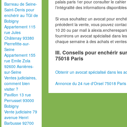
palais paris 1er pour consulter le cahie
Barreau de Seine-
l’intégralité des informations disponibles
Saint-Denis pour
enchérir au TGI de
Si vous souhaitez un avocat pour enchér
Bobigny
précèdent la vente, vous pouvez contac
Appartement 115
10 20 ou par mail à alexia.encherespa
rue Jules
fournirons un avocat spécialisé dans le
Châtenay 93380
chaque semaine à des achats et ventes
Pierrefitte-sur-
Seine
III. Conseils pour enchérir su
Appartement 155
75018 Paris
rue Emile Zola
92600 Asnières-
Obtenir un avocat spécialisé dans les ad
sur-Seine
Ventes judiciaires,
Annonce du 24 rue d'Orsel 75018 Paris
comment bien
visiter ?
Pavillon 13 rue
Perrusset 93000
Bobigny
Vente judiciaire 79
avenue Henri
Barbusse 92700