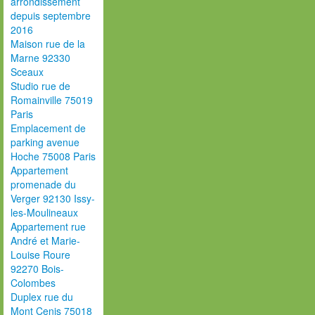
arrondissement
depuis septembre
2016
Maison rue de la
Marne 92330
Sceaux
Studio rue de
Romainville 75019
Paris
Emplacement de
parking avenue
Hoche 75008 Paris
Appartement
promenade du
Verger 92130 Issy-
les-Moulineaux
Appartement rue
André et Marie-
Louise Roure
92270 Bois-
Colombes
Duplex rue du
Mont Cenis 75018