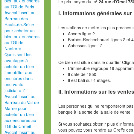
bien aux enchères
Le prix moyen du m²
24 rue d'Orsel 75
au TGI de Paris
I. Informations générales sur
Avocat inscrit au
Barreau des
Hauts-de-Seine
Les stations de métro les plus proches s
pour acheter un
Anvers ligne 2
bien aux enchères
Barbès-Rochechouart lignes 2 et 4
au TGI de
Abbesses ligne 12
Nanterre
Quels sont les
avantages à
Ce bien est situé dans le quartier Clign
acheter un bien
L'immeuble regroupe 19 appartem
immobilier aux
Il date de 1850.
enchères dans
Il est bâti sur 4 étages.
une vente
judiciaire ?
II. Informations sur les ventes
Avocat inscrit au
Barreau du Val-de-
Les personnes qui ne remporteront pas 
Marne pour
banque à la sortie de la salle de vente.
acheter un bien
aux enchères au
Si vous souhaitez obtenir plus d’inform
TGI de Créteil
vous pouvez vous rendre au Greffe des 
Avocat inscrit au