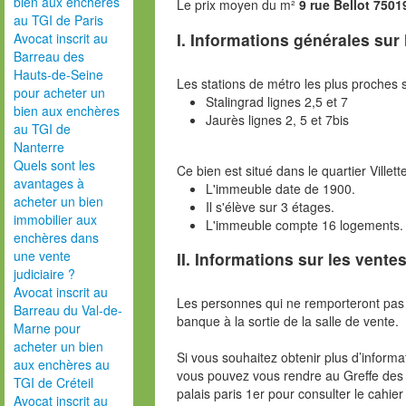
bien aux enchères
Le prix moyen du m²
9 rue Bellot 7501
au TGI de Paris
I. Informations générales sur
Avocat inscrit au
Barreau des
Hauts-de-Seine
Les stations de métro les plus proches s
pour acheter un
Stalingrad lignes 2,5 et 7
bien aux enchères
Jaurès lignes 2, 5 et 7bis
au TGI de
Nanterre
Quels sont les
Ce bien est situé dans le quartier Villette
avantages à
L'immeuble date de 1900.
acheter un bien
Il s'élève sur 3 étages.
immobilier aux
L'immeuble compte 16 logements.
enchères dans
une vente
II. Informations sur les ventes
judiciaire ?
Avocat inscrit au
Les personnes qui ne remporteront pas 
Barreau du Val-de-
banque à la sortie de la salle de vente.
Marne pour
acheter un bien
Si vous souhaitez obtenir plus d’inform
aux enchères au
vous pouvez vous rendre au Greffe des 
TGI de Créteil
palais paris 1er pour consulter le cahie
Avocat inscrit au