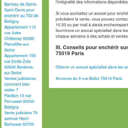
l’intégralité des informations disponibles
Barreau de Seine-
Saint-Denis pour
Si vous souhaitez un avocat pour enchér
enchérir au TGI de
précèdent la vente, vous pouvez contac
Bobigny
10 20 ou par mail à alexia.encherespa
Appartement 115
fournirons un avocat spécialisé dans le
rue Jules
chaque semaine à des achats et ventes
Châtenay 93380
Pierrefitte-sur-
III. Conseils pour enchérir su
Seine
75019 Paris
Appartement 155
rue Emile Zola
Obtenir un avocat spécialisé dans les ad
92600 Asnières-
sur-Seine
Annonce du 9 rue Bellot 75019 Paris
Ventes judiciaires,
comment bien
visiter ?
Pavillon 13 rue
Perrusset 93000
Bobigny
Vente judiciaire 79
avenue Henri
Barbusse 92700