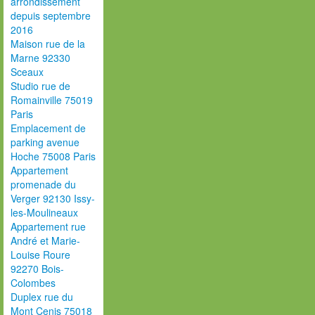
arrondissement
depuis septembre
2016
Maison rue de la
Marne 92330
Sceaux
Studio rue de
Romainville 75019
Paris
Emplacement de
parking avenue
Hoche 75008 Paris
Appartement
promenade du
Verger 92130 Issy-
les-Moulineaux
Appartement rue
André et Marie-
Louise Roure
92270 Bois-
Colombes
Duplex rue du
Mont Cenis 75018