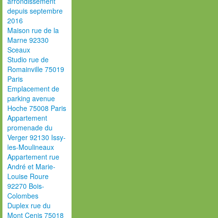
arrondissement
depuis septembre
2016
Maison rue de la
Marne 92330
Sceaux
Studio rue de
Romainville 75019
Paris
Emplacement de
parking avenue
Hoche 75008 Paris
Appartement
promenade du
Verger 92130 Issy-
les-Moulineaux
Appartement rue
André et Marie-
Louise Roure
92270 Bois-
Colombes
Duplex rue du
Mont Cenis 75018