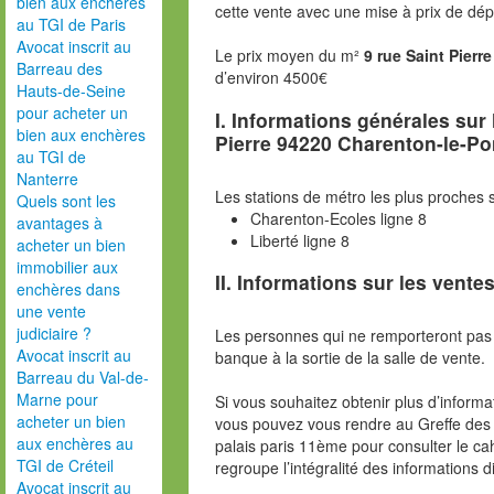
bien aux enchères
cette vente avec une mise à prix de dép
au TGI de Paris
Avocat inscrit au
Le prix moyen du m²
9 rue Saint Pier
Barreau des
d’environ 4500€
Hauts-de-Seine
pour acheter un
I. Informations générales sur
bien aux enchères
Pierre 94220 Charenton-le-Po
au TGI de
Nanterre
Les stations de métro les plus proches s
Quels sont les
Charenton-Ecoles ligne 8
avantages à
Liberté ligne 8
acheter un bien
immobilier aux
II. Informations sur les ventes
enchères dans
une vente
judiciaire ?
Les personnes qui ne remporteront pas 
Avocat inscrit au
banque à la sortie de la salle de vente.
Barreau du Val-de-
Marne pour
Si vous souhaitez obtenir plus d’inform
acheter un bien
vous pouvez vous rendre au Greffe des 
aux enchères au
palais paris 11ème pour consulter le ca
TGI de Créteil
regroupe l’intégralité des informations d
Avocat inscrit au