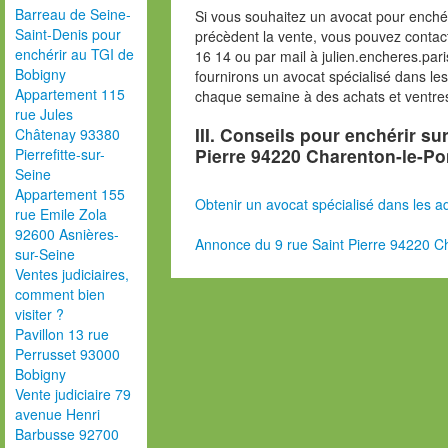
Barreau de Seine-
Si vous souhaitez un avocat pour enchér
Saint-Denis pour
précèdent la vente, vous pouvez contac
enchérir au TGI de
16 14 ou par mail à julien.encheres.p
Bobigny
fournirons un avocat spécialisé dans le
Appartement 115
chaque semaine à des achats et ventres
rue Jules
III. Conseils pour enchérir su
Châtenay 93380
Pierre 94220 Charenton-le-Po
Pierrefitte-sur-
Seine
Appartement 155
Obtenir un avocat spécialisé dans les ad
rue Emile Zola
92600 Asnières-
Annonce du 9 rue Saint Pierre 94220 C
sur-Seine
Ventes judiciaires,
comment bien
visiter ?
Pavillon 13 rue
Perrusset 93000
Bobigny
Vente judiciaire 79
avenue Henri
Barbusse 92700