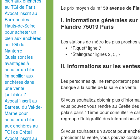
bien aux enchères
au TGI de Paris
Le prix moyen du m²
50 avenue de Fla
Avocat inscrit au
I. Informations générales sur
Barreau des
Flandre 75019 Paris
Hauts-de-Seine
pour acheter un
bien aux enchères
Les stations de métro les plus proches s
au TGI de
"Riquet" ligne 7
Nanterre
"Stalingrad" lignes 2, 5, 7
Quels sont les
avantages à
II. Informations sur les ventes
acheter un bien
immobilier aux
Les personnes qui ne remporteront pas 
enchères dans
banque à la sortie de la salle de vente.
une vente
judiciaire ?
Si vous souhaitez obtenir plus d’inform
Avocat inscrit au
vous pouvez vous rendre au Greffe des 
Barreau du Val-de-
palais paris 11ème pour consulter le ca
Marne pour
regroupe l’intégralité des informations d
acheter un bien
aux enchères au
Si vous souhaitez un avocat pour enchér
TGI de Créteil
précèdent la vente, vous pouvez contac
Avocat inscrit au