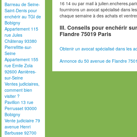
16 14 ou par mail à julien.encheres.p
Barreau de Seine-
fournirons un avocat spécialisé dans le
Saint-Denis pour
chaque semaine à des achats et ventres
enchérir au TGI de
Bobigny
III. Conseils pour enchérir su
Appartement 115
Flandre 75019 Paris
rue Jules
Châtenay 93380
Pierrefitte-sur-
Obtenir un avocat spécialisé dans les ad
Seine
Appartement 155
Annonce du 50 avenue de Flandre 7501
rue Emile Zola
92600 Asnières-
sur-Seine
Ventes judiciaires,
comment bien
visiter ?
Pavillon 13 rue
Perrusset 93000
Bobigny
Vente judiciaire 79
avenue Henri
Barbusse 92700