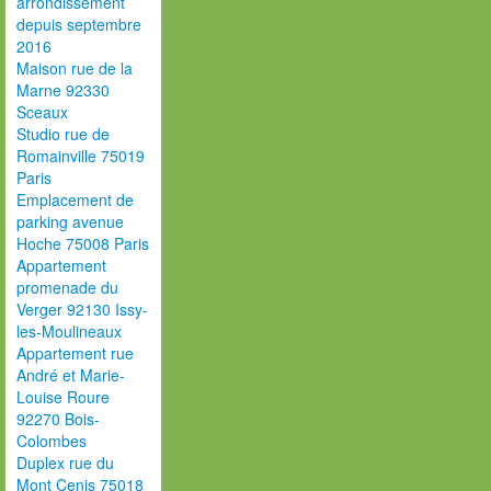
arrondissement
depuis septembre
2016
Maison rue de la
Marne 92330
Sceaux
Studio rue de
Romainville 75019
Paris
Emplacement de
parking avenue
Hoche 75008 Paris
Appartement
promenade du
Verger 92130 Issy-
les-Moulineaux
Appartement rue
André et Marie-
Louise Roure
92270 Bois-
Colombes
Duplex rue du
Mont Cenis 75018