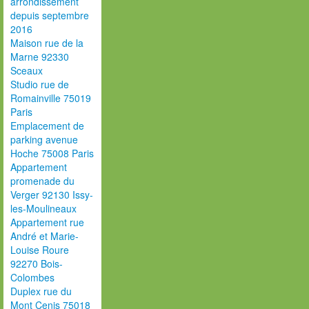
arrondissement
depuis septembre
2016
Maison rue de la
Marne 92330
Sceaux
Studio rue de
Romainville 75019
Paris
Emplacement de
parking avenue
Hoche 75008 Paris
Appartement
promenade du
Verger 92130 Issy-
les-Moulineaux
Appartement rue
André et Marie-
Louise Roure
92270 Bois-
Colombes
Duplex rue du
Mont Cenis 75018