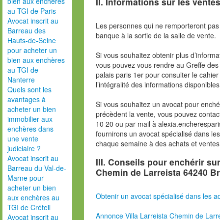
II. Informations sur les ventes
bien aux enchères
au TGI de Paris
Avocat inscrit au
Les personnes qui ne remporteront pas 
Barreau des
banque à la sortie de la salle de vente.
Hauts-de-Seine
pour acheter un
Si vous souhaitez obtenir plus d’inform
bien aux enchères
vous pouvez vous rendre au Greffe des 
au TGI de
palais paris 1er pour consulter le cahie
Nanterre
l’intégralité des informations disponibles
Quels sont les
avantages à
Si vous souhaitez un avocat pour enchér
acheter un bien
précèdent la vente, vous pouvez contac
immobilier aux
10 20 ou par mail à alexia.encherespa
enchères dans
fournirons un avocat spécialisé dans le
une vente
chaque semaine à des achats et ventes
judiciaire ?
Avocat inscrit au
III. Conseils pour enchérir su
Barreau du Val-de-
Chemin de Larreista 64240 B
Marne pour
acheter un bien
Obtenir un avocat spécialisé dans les ad
aux enchères au
TGI de Créteil
Annonce Villa Larreista Chemin de Larr
Avocat inscrit au