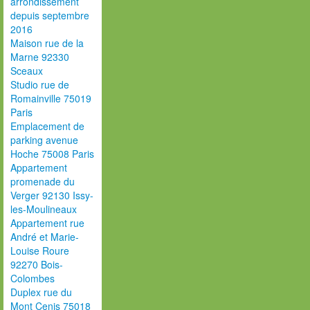
arrondissement
depuis septembre
2016
Maison rue de la
Marne 92330
Sceaux
Studio rue de
Romainville 75019
Paris
Emplacement de
parking avenue
Hoche 75008 Paris
Appartement
promenade du
Verger 92130 Issy-
les-Moulineaux
Appartement rue
André et Marie-
Louise Roure
92270 Bois-
Colombes
Duplex rue du
Mont Cenis 75018