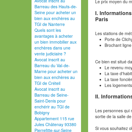
Avocat inscrit au
Le prix moyen du 
Barreau des Hauts-de-
I. Information
Seine pour acheter un
Paris
bien aux enchères au
TGI de Nanterre
Quels sont les
Les stations de mét
avantages à acheter
Porte de Clich
un bien immobilier aux
Brochant ligne
enchères dans une
vente judiciaire ?
Avocat inscrit au
Ce bien est situé da
Barreau du Val-de-
Le revenu moy
Marne pour acheter un
La taxe d'habi
bien aux enchères au
La taxe fonciè
TGI de Créteil
Les logements
Avocat inscrit au
Barreau de Seine-
II. Information
Saint-Denis pour
enchérir au TGI de
Les personnes qui 
Bobigny
sortie de la salle de
Appartement 115 rue
Jules Châtenay 93380
Si vous souhaitez o
Pierrefitte-sur-Seine