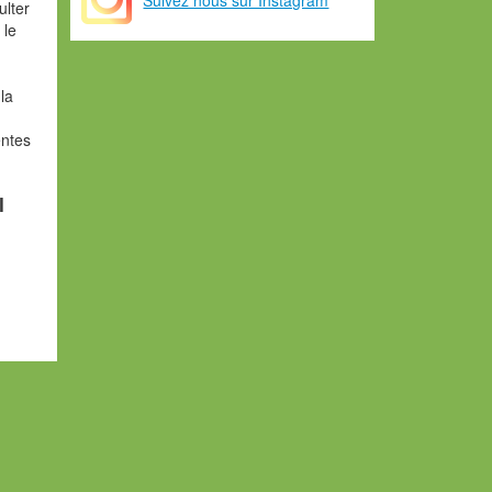
ulter
 le
la
entes
l