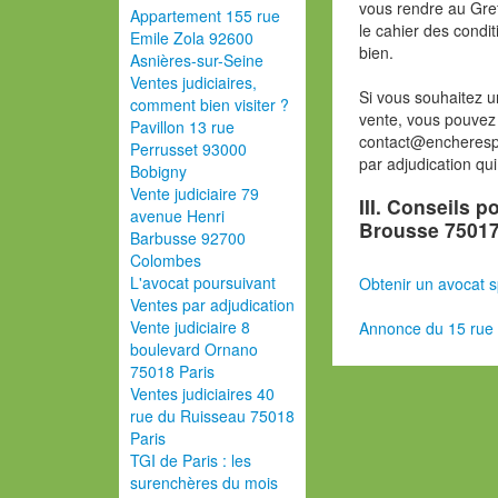
vous rendre au Gref
Appartement 155 rue
le cahier des condit
Emile Zola 92600
bien.
Asnières-sur-Seine
Ventes judiciaires,
Si vous souhaitez u
comment bien visiter ?
vente, vous pouvez 
Pavillon 13 rue
contact@encherespa
Perrusset 93000
par adjudication qu
Bobigny
Vente judiciaire 79
III. Conseils 
avenue Henri
Brousse 75017
Barbusse 92700
Colombes
L'avocat poursuivant
Obtenir un avocat s
Ventes par adjudication
Vente judiciaire 8
Annonce du 15 rue 
boulevard Ornano
75018 Paris
Ventes judiciaires 40
rue du Ruisseau 75018
Paris
TGI de Paris : les
surenchères du mois