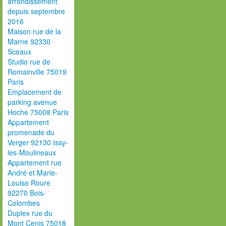
arrondissement
depuis septembre
2016
Maison rue de la
Marne 92330
Sceaux
Studio rue de
Romainville 75019
Paris
Emplacement de
parking avenue
Hoche 75008 Paris
Appartement
promenade du
Verger 92130 Issy-
les-Moulineaux
Appartement rue
André et Marie-
Louise Roure
92270 Bois-
Colombes
Duplex rue du
Mont Cenis 75018