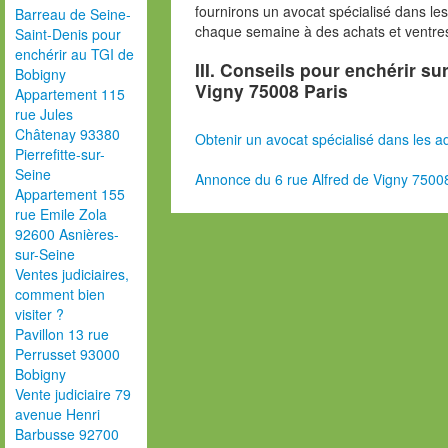
fournirons un avocat spécialisé dans le
Barreau de Seine-
chaque semaine à des achats et ventres
Saint-Denis pour
enchérir au TGI de
III. Conseils pour enchérir su
Bobigny
Vigny 75008 Paris
Appartement 115
rue Jules
Châtenay 93380
Obtenir un avocat spécialisé dans les ad
Pierrefitte-sur-
Seine
Annonce du 6 rue Alfred de Vigny 75008
Appartement 155
rue Emile Zola
92600 Asnières-
sur-Seine
Ventes judiciaires,
comment bien
visiter ?
Pavillon 13 rue
Perrusset 93000
Bobigny
Vente judiciaire 79
avenue Henri
Barbusse 92700