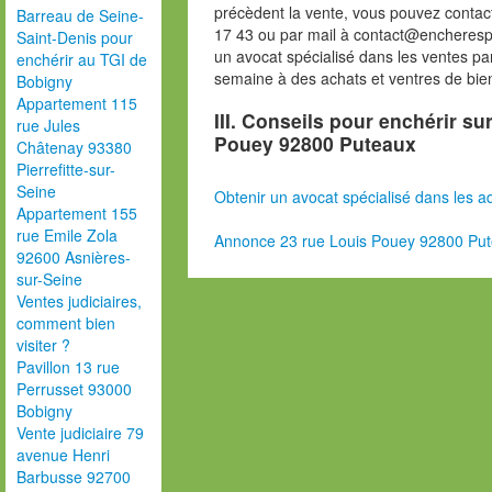
précèdent la vente, vous pouvez contac
Barreau de Seine-
17 43 ou par mail à contact@encheresp
Saint-Denis pour
un avocat spécialisé dans les ventes pa
enchérir au TGI de
semaine à des achats et ventres de bie
Bobigny
Appartement 115
III. Conseils pour enchérir su
rue Jules
Pouey 92800 Puteaux
Châtenay 93380
Pierrefitte-sur-
Seine
Obtenir un avocat spécialisé dans les ad
Appartement 155
rue Emile Zola
Annonce 23 rue Louis Pouey 92800 Pu
92600 Asnières-
sur-Seine
Ventes judiciaires,
comment bien
visiter ?
Pavillon 13 rue
Perrusset 93000
Bobigny
Vente judiciaire 79
avenue Henri
Barbusse 92700