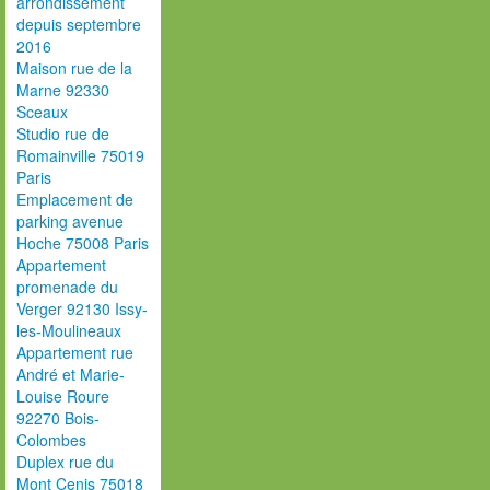
arrondissement
depuis septembre
2016
Maison rue de la
Marne 92330
Sceaux
Studio rue de
Romainville 75019
Paris
Emplacement de
parking avenue
Hoche 75008 Paris
Appartement
promenade du
Verger 92130 Issy-
les-Moulineaux
Appartement rue
André et Marie-
Louise Roure
92270 Bois-
Colombes
Duplex rue du
Mont Cenis 75018