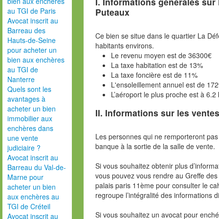
I. Informations générales sur
bien aux enchères
Puteaux
au TGI de Paris
Avocat inscrit au
Barreau des
Ce bien se situe dans le quartier La D
Hauts-de-Seine
habitants environs.
pour acheter un
Le revenu moyen est de 36300€
bien aux enchères
La taxe habitation est de 13%
au TGI de
La taxe foncière est de 11%
Nanterre
L'ensoleillement annuel est de 17
Quels sont les
L’aéroport le plus proche est à 6.2
avantages à
acheter un bien
II. Informations sur les ventes
immobilier aux
enchères dans
Les personnes qui ne remporteront pas 
une vente
banque à la sortie de la salle de vente.
judiciaire ?
Avocat inscrit au
Si vous souhaitez obtenir plus d’inform
Barreau du Val-de-
vous pouvez vous rendre au Greffe des 
Marne pour
palais paris 11ème pour consulter le ca
acheter un bien
regroupe l’intégralité des informations d
aux enchères au
TGI de Créteil
Si vous souhaitez un avocat pour enchér
Avocat inscrit au