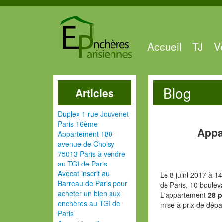
Accueil
TJ
V
Blog
Articles
Duplex 1 rue Jouvenet
Paris 16ème
Appa
Appartement 180
avenue de Choisy
75013 Paris à vendre
au TGI de Paris
Avocat inscrit au
Le 8 juinl 2017 à 1
Barreau de Paris pour
de Paris, 10 boulev
acheter un bien aux
L'appartement
28 
enchères au TGI de
mise à prix de dépa
Paris