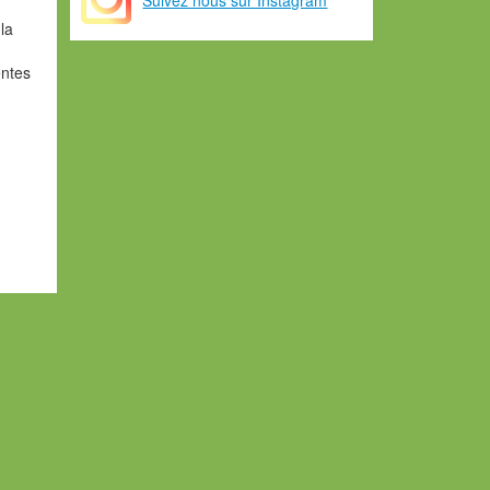
la
entes