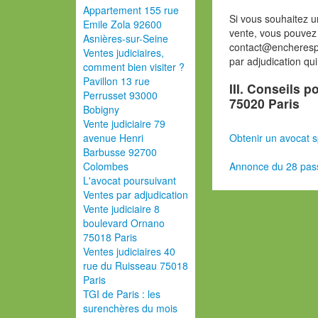
Appartement 155 rue
Si vous souhaitez u
Emile Zola 92600
vente, vous pouvez 
Asnières-sur-Seine
contact@encherespa
Ventes judiciaires,
par adjudication qu
comment bien visiter ?
Pavillon 13 rue
III. Conseils 
Perrusset 93000
75020 Paris
Bobigny
Vente judiciaire 79
Obtenir un avocat s
avenue Henri
Barbusse 92700
Annonce du 28 pas
Colombes
L'avocat poursuivant
Ventes par adjudication
Vente judiciaire 8
boulevard Ornano
75018 Paris
Ventes judiciaires 40
rue du Ruisseau 75018
Paris
TGI de Paris : les
surenchères du mois