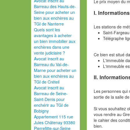
Avocat inscrit au
Le prix moyen du 
Barreau des Hauts-de-
I. Information
Seine pour acheter un
bien aux enchères au
TGI de Nanterre
Les stations de mét
Quels sont les
Saint-Fargeau 
avantages à acheter
Télégraphe li
un bien immobilier aux
enchères dans une
vente judiciaire ?
Ce bien est situé d
Avocat inscrit au
L'immeuble da
Barreau du Val-de-
L'immeuble est
Marne pour acheter un
bien aux enchères au
II. Information
TGI de Créteil
Avocat inscrit au
Les personnes qui 
Barreau de Seine-
sortie de la salle de
Saint-Denis pour
enchérir au TGI de
Si vous souhaitez o
Bobigny
vous rendre au Gref
Appartement 115 rue
le cahier des condit
Jules Châtenay 93380
bien.
Pierrefitte-sur-Seine