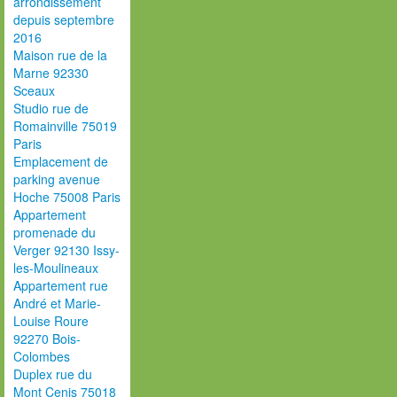
arrondissement
depuis septembre
2016
Maison rue de la
Marne 92330
Sceaux
Studio rue de
Romainville 75019
Paris
Emplacement de
parking avenue
Hoche 75008 Paris
Appartement
promenade du
Verger 92130 Issy-
les-Moulineaux
Appartement rue
André et Marie-
Louise Roure
92270 Bois-
Colombes
Duplex rue du
Mont Cenis 75018