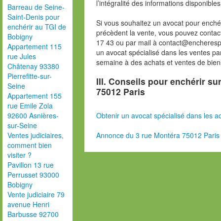
l’intégralité des informations disponibles
Barreau de Seine-
Saint-Denis pour
Si vous souhaitez un avocat pour enchér
enchérir au TGI de
précèdent la vente, vous pouvez contac
Bobigny
17 43 ou par mail à contact@encheresp
Appartement 115
un avocat spécialisé dans les ventes pa
rue Jules
semaine à des achats et ventes de bien
Châtenay 93380
Pierrefitte-sur-
III. Conseils pour enchérir s
Seine
75012 Paris
Appartement 155
rue Emile Zola
Obtenir un avocat spécialisé dans les ad
92600 Asnières-
sur-Seine
Annonce du 3 rue Montéra 75012 Paris
Ventes judiciaires,
comment bien
visiter ?
Pavillon 13 rue
Perrusset 93000
Bobigny
Vente judiciaire 79
avenue Henri
Barbusse 92700