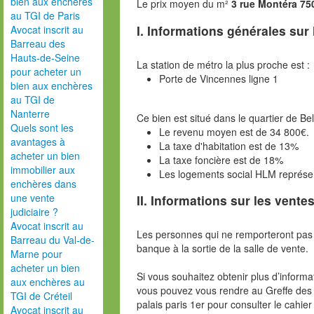
bien aux enchères
Le prix moyen du m²
3 rue Montéra 75
au TGI de Paris
I. Informations générales sur
Avocat inscrit au
Barreau des
Hauts-de-Seine
La station de métro la plus proche est :
pour acheter un
Porte de Vincennes ligne 1
bien aux enchères
au TGI de
Nanterre
Ce bien est situé dans le quartier de Bel
Quels sont les
Le revenu moyen est de 34 800€.
avantages à
La taxe d'habitation est de 13%
acheter un bien
La taxe foncière est de 18%
immobilier aux
Les logements social HLM représe
enchères dans
une vente
II. Informations sur les ventes
judiciaire ?
Avocat inscrit au
Les personnes qui ne remporteront pas 
Barreau du Val-de-
banque à la sortie de la salle de vente.
Marne pour
acheter un bien
Si vous souhaitez obtenir plus d’inform
aux enchères au
vous pouvez vous rendre au Greffe des 
TGI de Créteil
palais paris 1er pour consulter le cahie
Avocat inscrit au