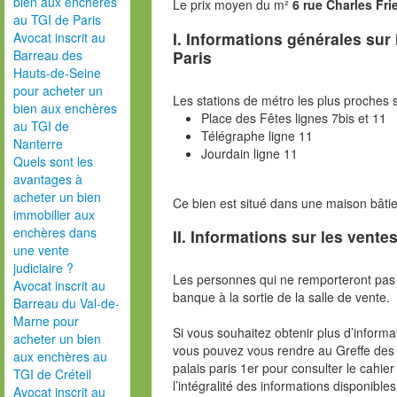
bien aux enchères
Le prix moyen du m²
6 rue Charles Fri
au TGI de Paris
I. Informations générales sur
Avocat inscrit au
Paris
Barreau des
Hauts-de-Seine
pour acheter un
Les stations de métro les plus proches s
bien aux enchères
Place des Fêtes lignes 7bis et 11
au TGI de
Télégraphe ligne 11
Nanterre
Jourdain ligne 11
Quels sont les
avantages à
acheter un bien
Ce bien est situé dans une maison bâti
immobilier aux
enchères dans
II. Informations sur les ventes
une vente
judiciaire ?
Les personnes qui ne remporteront pas 
Avocat inscrit au
banque à la sortie de la salle de vente.
Barreau du Val-de-
Marne pour
Si vous souhaitez obtenir plus d’inform
acheter un bien
vous pouvez vous rendre au Greffe des 
aux enchères au
palais paris 1er pour consulter le cahie
TGI de Créteil
l’intégralité des informations disponibles
Avocat inscrit au