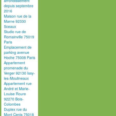
arrondissement
depuis septembre
2016
Maison rue de la
Marne 92330
Sceaux
Studio rue de
Romainville 75019
Paris
Emplacement de
parking avenue
Hoche 75008 Paris
Appartement
promenade du
Verger 92130 Issy-
les-Moulineaux
Appartement rue
André et Marie-
Louise Roure
92270 Bois-
Colombes
Duplex rue du
Mont Cenis 75018