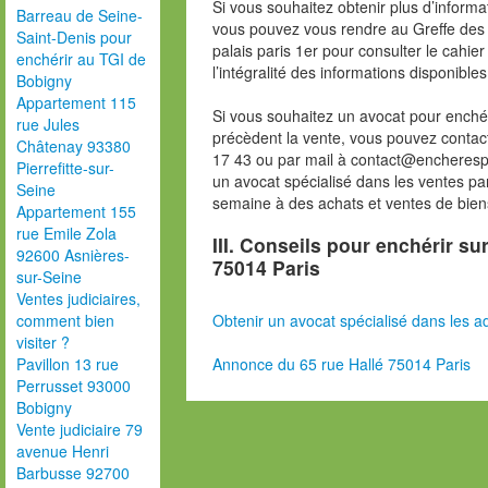
Si vous souhaitez obtenir plus d’inform
Barreau de Seine-
vous pouvez vous rendre au Greffe des 
Saint-Denis pour
palais paris 1er pour consulter le cahie
enchérir au TGI de
l’intégralité des informations disponibles
Bobigny
Appartement 115
Si vous souhaitez un avocat pour enchér
rue Jules
précèdent la vente, vous pouvez contac
Châtenay 93380
17 43 ou par mail à contact@encheresp
Pierrefitte-sur-
un avocat spécialisé dans les ventes pa
Seine
semaine à des achats et ventes de bien
Appartement 155
rue Emile Zola
III. Conseils pour enchérir su
92600 Asnières-
75014 Paris
sur-Seine
Ventes judiciaires,
Obtenir un avocat spécialisé dans les ad
comment bien
visiter ?
Annonce du 65 rue Hallé 75014 Paris
Pavillon 13 rue
Perrusset 93000
Bobigny
Vente judiciaire 79
avenue Henri
Barbusse 92700