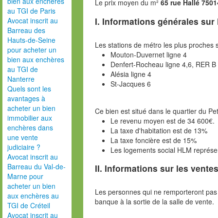
bien aux enchères
Le prix moyen du m²
65 rue Hallé 7501
au TGI de Paris
I. Informations générales sur
Avocat inscrit au
Barreau des
Hauts-de-Seine
Les stations de métro les plus proches s
pour acheter un
Mouton-Duvernet ligne 4
bien aux enchères
Denfert-Rocheau ligne 4,6, RER B
au TGI de
Alésia ligne 4
Nanterre
St-Jacques 6
Quels sont les
avantages à
acheter un bien
Ce bien est situé dans le quartier du Pe
immobilier aux
Le revenu moyen est de 34 600€.
enchères dans
La taxe d'habitation est de 13%
une vente
La taxe foncière est de 15%
judiciaire ?
Les logements social HLM représe
Avocat inscrit au
Barreau du Val-de-
II. Informations sur les ventes
Marne pour
acheter un bien
Les personnes qui ne remporteront pas 
aux enchères au
banque à la sortie de la salle de vente.
TGI de Créteil
Avocat inscrit au