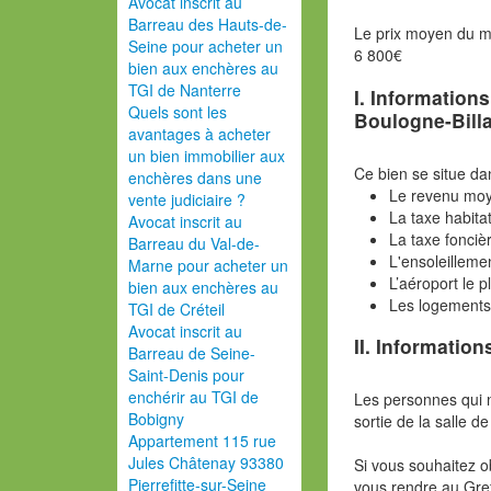
Avocat inscrit au
Barreau des Hauts-de-
Le prix moyen du 
Seine pour acheter un
6 800€
bien aux enchères au
TGI de Nanterre
I. Information
Quels sont les
Boulogne-Bill
avantages à acheter
un bien immobilier aux
Ce bien se situe da
enchères dans une
Le revenu moy
vente judiciaire ?
La taxe habita
Avocat inscrit au
La taxe fonciè
Barreau du Val-de-
L'ensoleilleme
Marne pour acheter un
L’aéroport le 
bien aux enchères au
Les logements
TGI de Créteil
Avocat inscrit au
II. Information
Barreau de Seine-
Saint-Denis pour
enchérir au TGI de
Les personnes qui 
Bobigny
sortie de la salle de
Appartement 115 rue
Jules Châtenay 93380
Si vous souhaitez o
Pierrefitte-sur-Seine
vous rendre au Gref