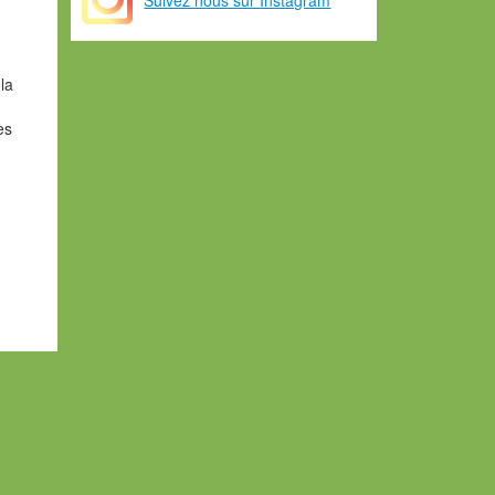
la
es