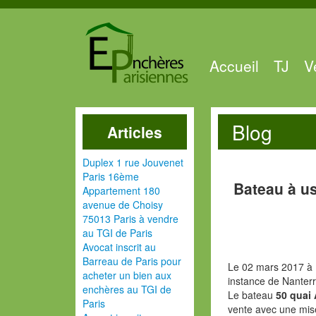
Accueil
TJ
V
Blog
Articles
Duplex 1 rue Jouvenet
Paris 16ème
Bateau à u
Appartement 180
avenue de Choisy
75013 Paris à vendre
au TGI de Paris
Avocat inscrit au
Barreau de Paris pour
Le 02 mars 2017 à 
acheter un bien aux
instance de Nanter
enchères au TGI de
Le bateau
50 quai
Paris
vente avec une mis