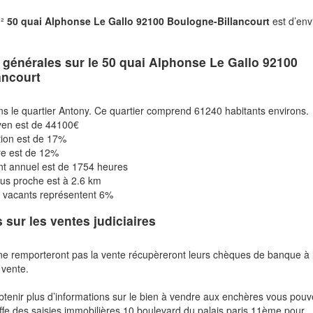
m²
50 quai Alphonse Le Gallo 92100 Boulogne-Billancourt
est d’env
s générales sur le
50 quai Alphonse Le Gallo 92100
ancourt
ns le quartier Antony. Ce quartier comprend 61240 habitants environs.
en est de 44100€
tion est de 17%
re est de 12%
nt annuel est de 1754 heures
plus proche est à 2.6 km
 vacants représentent 6%
s sur les ventes judiciaires
ne remporteront pas la vente récupèreront leurs chèques de banque à 
 vente.
btenir plus d’informations sur le bien à vendre aux enchères vous pou
fe des saisies immobilières 10 boulevard du palais paris 11ème pour