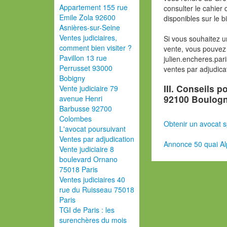
Appartement 155 rue
consulter le cahier 
Emile Zola 92600
disponibles sur le b
Asnières-sur-Seine
Ventes judiciaires,
Si vous souhaitez u
comment bien visiter ?
vente, vous pouvez 
Pavillon 13 rue
julien.encheres.pa
Perrusset 93000
ventes par adjudica
Bobigny
III. Conseils 
Vente judiciaire 79
92100 Boulogn
avenue Henri
Barbusse 92700
Colombes
Obtenir un avocat s
L'avocat poursuivant
Ventes par adjudication
Annonce 50 quai Al
Vente judiciaire 8
boulevard Ornano
75018 Paris
Ventes judiciaires 40
rue du Ruisseau 75018
Paris
TGI de Paris : les
surenchères du mois