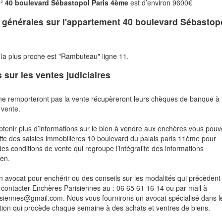
m²
40 boulevard Sébastopol Paris 4ème
est d’environ 9600€
s générales sur l'appartement
40 boulevard Sébastop
 la plus proche est "Rambuteau" ligne 11.
s sur les ventes judiciaires
ne remporteront pas la vente récupèreront leurs chèques de banque à 
 vente.
btenir plus d’informations sur le bien à vendre aux enchères vous pou
fe des saisies immobilières 10 boulevard du palais paris 11ème pour
des conditions de vente qui regroupe l’intégralité des informations
ien.
n avocat pour enchérir ou des conseils sur les modalités qui précèdent 
contacter Enchères Parisiennes au : 06 65 61 16 14 ou par mail à
risiennes@gmail.com. Nous vous fournirons un avocat spécialisé dans l
tion qui procède chaque semaine à des achats et ventres de biens.