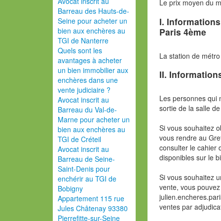
Avocat inscrit au
Le prix moyen du 
Barreau des Hauts-de-
I. Information
Seine pour acheter un
Paris 4ème
bien aux enchères au
TGI de Nanterre
Quels sont les
La station de métro
avantages à acheter
un bien immobilier aux
II. Information
enchères dans une
vente judiciaire ?
Les personnes qui 
Avocat inscrit au
sortie de la salle de
Barreau du Val-de-
Marne pour acheter un
Si vous souhaitez o
bien aux enchères au
vous rendre au Gref
TGI de Créteil
consulter le cahier 
Avocat inscrit au
disponibles sur le b
Barreau de Seine-
Saint-Denis pour
Si vous souhaitez u
enchérir au TGI de
vente, vous pouvez 
Bobigny
julien.encheres.pa
Appartement 115 rue
ventes par adjudica
Jules Châtenay 93380
Pierrefitte-sur-Seine