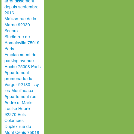
arrondissement
depuis septembre
2016
Maison rue de la
Marne 92330
Sceaux
Studio rue de
Romainville 75019
Paris
Emplacement de
parking avenue
Hoche 75008 Paris
Appartement
promenade du
Verger 92130 Issy-
les-Moulineaux
Appartement rue
André et Marie-
Louise Roure
92270 Bois-
Colombes
Duplex rue du
Mont Cenis 75018