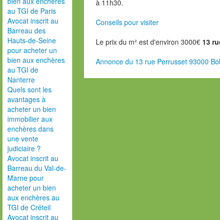
bien aux enchères
à 11h30.
au TGI de Paris
Avocat inscrit au
Conseils pour visiter
Barreau des
Hauts-de-Seine
Le prix du m² est d'environ 3000€
13 ru
pour acheter un
bien aux enchères
Annonce du 13 rue Perrusset 93000 Bo
au TGI de
Nanterre
Quels sont les
avantages à
acheter un bien
immobilier aux
enchères dans
une vente
judiciaire ?
Avocat inscrit au
Barreau du Val-de-
Marne pour
acheter un bien
aux enchères au
TGI de Créteil
Avocat inscrit au