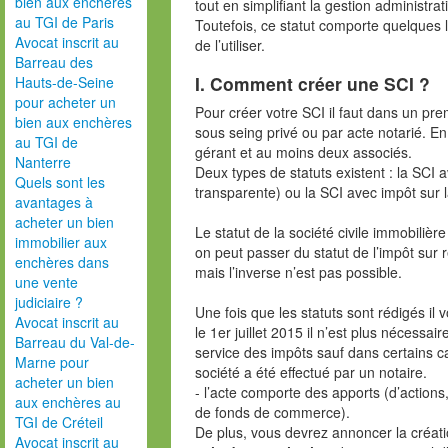
bien aux enchères
tout en simplifiant la gestion administrat
au TGI de Paris
Toutefois, ce statut comporte quelques l
Avocat inscrit au
de l’utiliser.
Barreau des
I. Comment créer une SCI ?
Hauts-de-Seine
pour acheter un
Pour créer votre SCI il faut dans un pr
bien aux enchères
sous seing privé ou par acte notarié. E
au TGI de
gérant et au moins deux associés.
Nanterre
Deux types de statuts existent : la SCI 
Quels sont les
transparente) ou la SCI avec impôt sur l
avantages à
acheter un bien
Le statut de la société civile immobiliè
immobilier aux
on peut passer du statut de l’impôt sur r
enchères dans
mais l’inverse n’est pas possible.
une vente
judiciaire ?
Une fois que les statuts sont rédigés il
Avocat inscrit au
le 1er juillet 2015 il n’est plus nécessai
Barreau du Val-de-
service des impôts sauf dans certains cas,
Marne pour
société a été effectué par un notaire.
acheter un bien
- l’acte comporte des apports (d’actions
aux enchères au
de fonds de commerce).
TGI de Créteil
De plus, vous devrez annoncer la créatio
Avocat inscrit au