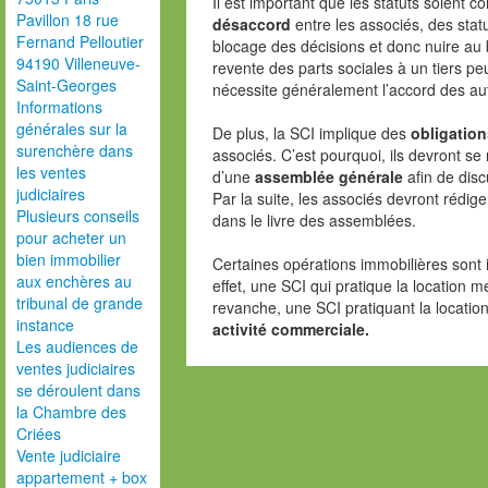
Il est important que les statuts soient 
Pavillon 18 rue
désaccord
entre les associés, des stat
Fernand Pelloutier
blocage des décisions et donc nuire au
94190 Villeneuve-
revente des parts sociales à un tiers peu
Saint-Georges
nécessite généralement l’accord des au
Informations
générales sur la
De plus, la SCI implique des
obligation
surenchère dans
associés. C’est pourquoi, ils devront se
les ventes
d’une
assemblée générale
afin de dis
judiciaires
Par la suite, les associés devront rédig
Plusieurs conseils
dans le livre des assemblées.
pour acheter un
bien immobilier
Certaines opérations immobilières sont 
aux enchères au
effet, une SCI qui pratique la location m
tribunal de grande
revanche, une SCI pratiquant la locatio
instance
activité commerciale.
Les audiences de
ventes judiciaires
se déroulent dans
la Chambre des
Criées
Vente judiciaire
appartement + box