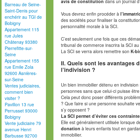
avis de constitution
dans un journal d
Barreau de Seine-
Saint-Denis pour
Vous devrez enfin procéder à
l’immatri
enchérir au TGI de
des sociétés pour finaliser la constitutio
Bobigny
personnalité morale à la SCI.
Appartement 115
rue Jules
C’est seulement une fois que ces démar
Châtenay 93380
tribunal de commerce inscrira la SCI au
Pierrefitte-sur-
La SCI se verra alors remettre son
K-bi
Seine
Appartement 155
II. Quels sont les avantages 
rue Emile Zola
l’indivision ?
92600 Asnières-
sur-Seine
Un bien immobilier détenu en indivision s
Ventes judiciaires,
personnes sans que celui-ci puisse être r
comment bien
Cela peut donc poser différents problè
visiter ?
? Que faire si une personne souhaite ve
Pavillon 13 rue
s’y opposent ?
Perrusset 93000
La SCI permet d’éviter ces contrainte
Bobigny
Elle est généralement utilisée lorsque d
Vente judiciaire 79
donation
à leurs enfants tout en gardan
avenue Henri
immobilier.
Barbusse 92700