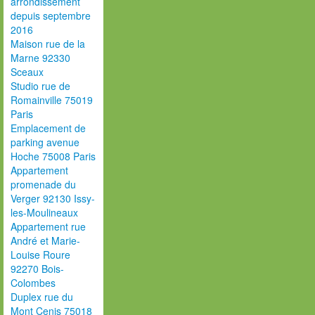
arrondissement
depuis septembre
2016
Maison rue de la
Marne 92330
Sceaux
Studio rue de
Romainville 75019
Paris
Emplacement de
parking avenue
Hoche 75008 Paris
Appartement
promenade du
Verger 92130 Issy-
les-Moulineaux
Appartement rue
André et Marie-
Louise Roure
92270 Bois-
Colombes
Duplex rue du
Mont Cenis 75018