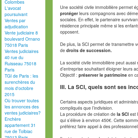
Colombes
Une société civile immobilière permet é
L'avocat
protéger
leurs compagnons avec démem
poursuivant
sociales. En effet, le partenaire surviva
Ventes par
résidence principale même si les enfant
adjudication
opposent.
Vente judiciaire 8
boulevard Ornano
De plus, la SCI permet de transmettre 
75018 Paris
de
droits de succession.
Ventes judiciaires
40 rue du
La société civile immobilière peut aussi
Ruisseau 75018
d’entreprise souhaitant éloigner leurs ac
Paris
Objectif :
préserver le patrimoine
en cas
TGI de Paris : les
surenchères du
III. La SCI, quels sont ses in
mois d'octobre
2015
Où trouver toutes
Certains aspects juridiques et administr
les annonces des
compliqués que l’indivision.
ventes judiciaires?
La procédure de création de
la SCI
est 
Enchère
qui s’élève à environ 450€. Cette somme
appartement 31
préférez faire appel à des professionnels
rue de Tolbiac
75013 Paris