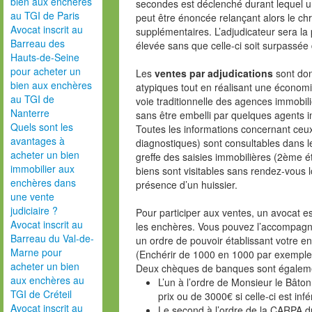
bien aux enchères
secondes est déclenché durant lequel u
au TGI de Paris
peut être énoncée relançant alors le c
Avocat inscrit au
supplémentaires. L’adjudicateur sera la
Barreau des
élevée sans que celle-ci soit surpassée
Hauts-de-Seine
pour acheter un
Les
ventes par adjudications
sont don
bien aux enchères
atypiques tout en réalisant une économi
au TGI de
voie traditionnelle des agences immobil
Nanterre
sans être embelli par quelques agents i
Quels sont les
Toutes les informations concernant ceux
avantages à
diagnostiques) sont consultables dans l
acheter un bien
greffe des saisies immobilières (2ème é
immobilier aux
biens sont visitables sans rendez-vous l
enchères dans
présence d’un huissier.
une vente
judiciaire ?
Pour participer aux ventes, un avocat es
Avocat inscrit au
les enchères. Vous pouvez l’accompagner
Barreau du Val-de-
un ordre de pouvoir établissant votre e
Marne pour
(Enchérir de 1000 en 1000 par exemple
acheter un bien
Deux chèques de banques sont égalemen
aux enchères au
L’un à l’ordre de Monsieur le Bâto
TGI de Créteil
prix ou de 3000€ si celle-ci est inf
Avocat inscrit au
Le second à l’ordre de la CARPA d