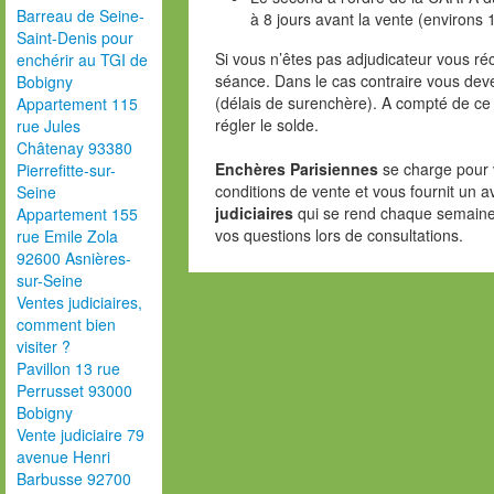
Barreau de Seine-
à 8 jours avant la vente (environs 
Saint-Denis pour
Si vous n’êtes pas adjudicateur vous ré
enchérir au TGI de
séance. Dans le cas contraire vous deve
Bobigny
(délais de surenchère). A compté de ce
Appartement 115
régler le solde.
rue Jules
Châtenay 93380
Enchères Parisiennes
se charge pour 
Pierrefitte-sur-
conditions de vente et vous fournit un a
Seine
judiciaires
qui se rend chaque semaine
Appartement 155
vos questions lors de consultations.
rue Emile Zola
92600 Asnières-
sur-Seine
Ventes judiciaires,
comment bien
visiter ?
Pavillon 13 rue
Perrusset 93000
Bobigny
Vente judiciaire 79
avenue Henri
Barbusse 92700