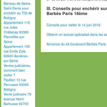
Barreau de Seine-
III. Conseils pour enchérir s
Saint-Denis pour
Barbès Paris 18ème
enchérir au TGI de
Bobigny
Appartement 115
Conseils pour visiter le 14 juin 2016
rue Jules
Châtenay 93380
Obtenir un avocat spécialisé dans les ad
Pierrefitte-sur-
Seine
Annonce du 44 boulevard Barbès Pari
Appartement 155
rue Emile Zola
92600 Asnières-
sur-Seine
Ventes judiciaires,
comment bien
visiter ?
Pavillon 13 rue
Perrusset 93000
Bobigny
Vente judiciaire 79
avenue Henri
Barbusse 92700