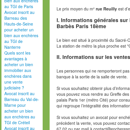
bien aux enchères
au TGI de Paris
Le prix moyen du m²
rue Reuilly
est d’
Avocat inscrit au
Barreau des
I. Informations générales sur
Hauts-de-Seine
Barbès Paris 18ème
pour acheter un
bien aux enchères
Le bien est situé à proximité du Sacré-
au TGI de
La station de métro la plus proche est 
Nanterre
Quels sont les
II. Informations sur les ventes
avantages à
acheter un bien
immobilier aux
Les personnes qui ne remporteront pas 
enchères dans
banque à la sortie de la salle de vente.
une vente
judiciaire ?
Si vous souhaitez obtenir plus d’inform
Avocat inscrit au
vous pouvez vous rendre au Greffe des 
Barreau du Val-de-
palais Paris 1er (métro Cité) pour consu
Marne pour
qui regroupe l’intégralité des informatio
acheter un bien
aux enchères au
Si vous souhaitez un avocat pour enchér
TGI de Créteil
précèdent la vente, vous pouvez contac
Avocat inscrit au
67 02 ou par mail à contact@encheres