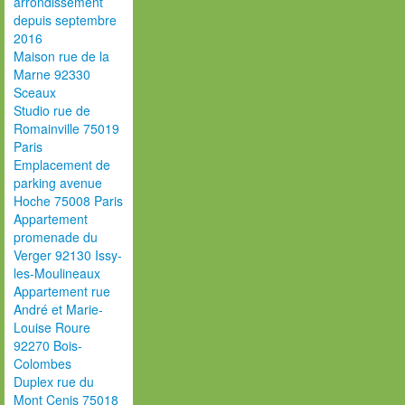
arrondissement
depuis septembre
2016
Maison rue de la
Marne 92330
Sceaux
Studio rue de
Romainville 75019
Paris
Emplacement de
parking avenue
Hoche 75008 Paris
Appartement
promenade du
Verger 92130 Issy-
les-Moulineaux
Appartement rue
André et Marie-
Louise Roure
92270 Bois-
Colombes
Duplex rue du
Mont Cenis 75018