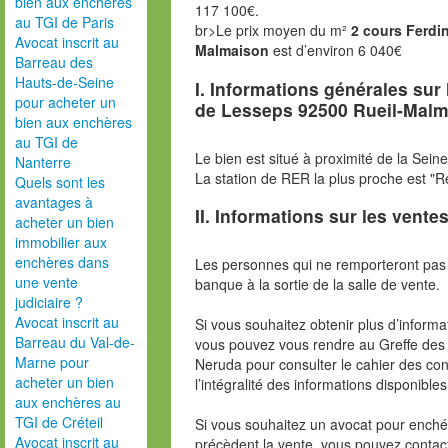
bien aux enchères
117 100€.
au TGI de Paris
br>Le prix moyen du m²
2 cours Ferdi
Avocat inscrit au
Malmaison
est d’environ 6 040€
Barreau des
Hauts-de-Seine
I. Informations générales sur 
pour acheter un
de Lesseps 92500 Rueil-Mal
bien aux enchères
au TGI de
Le bien est situé à proximité de la Sei
Nanterre
La station de RER la plus proche est "R
Quels sont les
avantages à
II. Informations sur les ventes
acheter un bien
immobilier aux
enchères dans
Les personnes qui ne remporteront pas 
une vente
banque à la sortie de la salle de vente.
judiciaire ?
Avocat inscrit au
Si vous souhaitez obtenir plus d’inform
Barreau du Val-de-
vous pouvez vous rendre au Greffe des 
Marne pour
Neruda pour consulter le cahier des con
acheter un bien
l’intégralité des informations disponibles
aux enchères au
TGI de Créteil
Si vous souhaitez un avocat pour enchér
Avocat inscrit au
précèdent la vente, vous pouvez contac