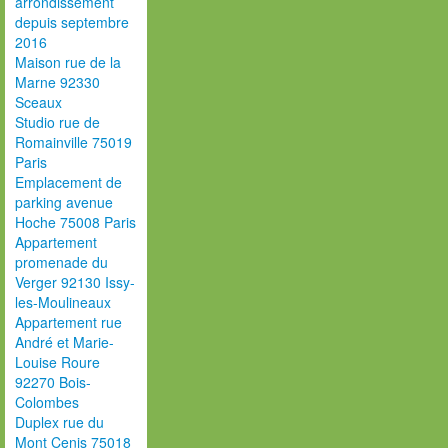
arrondissement
depuis septembre
2016
Maison rue de la
Marne 92330
Sceaux
Studio rue de
Romainville 75019
Paris
Emplacement de
parking avenue
Hoche 75008 Paris
Appartement
promenade du
Verger 92130 Issy-
les-Moulineaux
Appartement rue
André et Marie-
Louise Roure
92270 Bois-
Colombes
Duplex rue du
Mont Cenis 75018