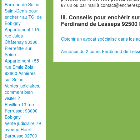
Barreau de Seine-
67 02 ou par mail à contact@encheres
Saint-Denis pour
III. Conseils pour enchérir su
enchérir au TGI de
Ferdinand de Lesseps 92500 
Bobigny
Appartement 115
rue Jules
Obtenir un avocat spécialisé dans les ad
Châtenay 93380
Pierrefitte-sur-
Annonce du 2 cours Ferdinand de Less
Seine
Appartement 155
rue Emile Zola
92600 Asnières-
sur-Seine
Ventes judiciaires,
comment bien
visiter ?
Pavillon 13 rue
Perrusset 93000
Bobigny
Vente judiciaire 79
avenue Henri
Barbusse 92700