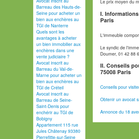
Avocat inscrit au
Le prix moyen du 
Barreau des Hauts-de-
I. Information
Seine pour acheter un
Paris
bien aux enchères au
TGI de Nanterre
Quels sont les
L'immeuble comport
avantages à acheter
un bien immobilier aux
Le syndic de l'imm
enchères dans une
Doumer, 01 42 88 6
vente judiciaire ?
Avocat inscrit au
II. Conseils p
Barreau du Val-de-
75008 Paris
Marne pour acheter un
bien aux enchères au
Conseils pour visite
TGI de Créteil
Avocat inscrit au
Obtenir un avocat s
Barreau de Seine-
Saint-Denis pour
Annonce du 18 ave
enchérir au TGI de
Bobigny
Appartement 115 rue
Jules Châtenay 93380
Pierrefitte-sur-Seine