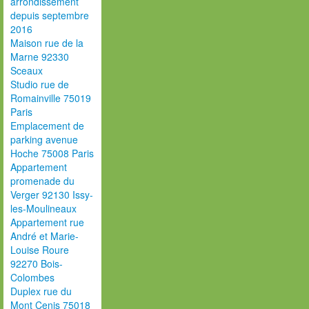
arrondissement
depuis septembre
2016
Maison rue de la
Marne 92330
Sceaux
Studio rue de
Romainville 75019
Paris
Emplacement de
parking avenue
Hoche 75008 Paris
Appartement
promenade du
Verger 92130 Issy-
les-Moulineaux
Appartement rue
André et Marie-
Louise Roure
92270 Bois-
Colombes
Duplex rue du
Mont Cenis 75018