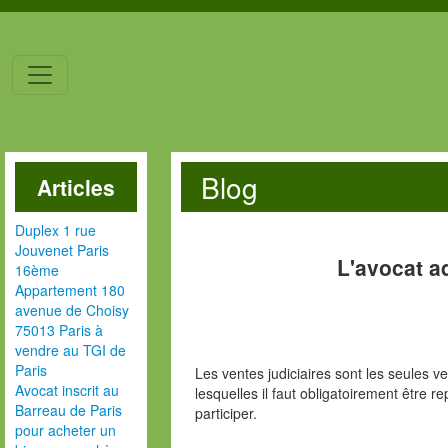
Blog
Articles
Duplex 1 rue
Jouvenet Paris
L'avocat a
16ème
Appartement 180
avenue de Choisy
75013 Paris à
vendre au TGI de
Paris
Les ventes judiciaires sont les seules 
Avocat inscrit au
lesquelles il faut obligatoirement être 
Barreau de Paris
participer.
pour acheter un