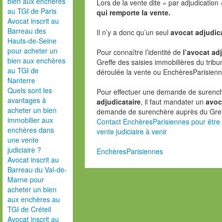
bien aux enchères
Lors de la vente dite « par adjudication
au TGI de Paris
qui remporte la vente.
Avocat inscrit au
Barreau des
Il n’y a donc qu’un seul
avocat adjudica
Hauts-de-Seine
pour acheter un
Pour connaître l’identité de
l’avocat ad
bien aux enchères
Greffe des saisies immobilières du tribu
au TGI de
déroulée la vente ou EnchèresParisienn
Nanterre
Quels sont les
Pour effectuer une demande de surenchèr
avantages à
adjudicataire
, il faut mandater un
avoc
acheter un bien
demande de surenchère auprès du Gref
immobilier aux
Contact EnchèresParisiennes pour être 
enchères dans
vente judiciaire à venir
une vente
judiciaire ?
EnchèresParisiennes
Avocat inscrit au
Barreau du Val-de-
Marne pour
acheter un bien
aux enchères au
TGI de Créteil
Avocat inscrit au