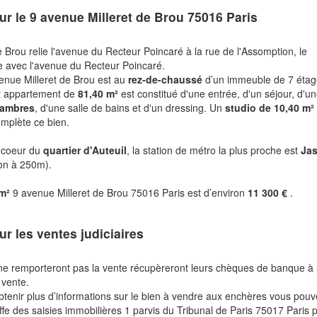
ur le
9 avenue Milleret de Brou 75016 Paris
e Brou relie l'avenue du Recteur Poincaré à la rue de l'Assomption, le
le avec l'avenue du Recteur Poincaré.
enue Milleret de Brou est au
rez-de-chaussé
d’un immeuble de 7 éta
t appartement de
81,40 m²
est constitué d'une entrée, d'un séjour, d'u
hambres
, d'une salle de bains et d'un dressing. Un
studio de 10,40 m
mplète ce bien.
u coeur du
quartier d'Auteuil
, la station de métro la plus proche est
Ja
ron à 250m).
 m²
9 avenue Milleret de Brou 75016 Paris est d’environ
11 300 €
.
ur les ventes judiciaires
ne remporteront pas la vente récupèreront leurs chèques de banque à 
 vente.
btenir plus d’informations sur le bien à vendre aux enchères vous pou
fe des saisies immobilières 1 parvis du Tribunal de Paris 75017 Paris 