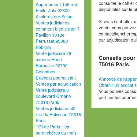
consulter le cahier 
Appartement 155 rue
disponibles sur le b
Emile Zola 92600
Asnières-sur-Seine
Si vous souhaitez u
Ventes judiciaires,
vente, vous pouvez
comment bien visiter ?
contact@encherespa
Pavillon 13 rue
par adjudication qu
Perrusset 93000
Bobigny
Vente judiciaire 79
Conseils pour 
avenue Henri
75016 Paris
Barbusse 92700
Colombes
L'avocat poursuivant
Annonce de l'appar
Ventes par adjudication
Obtenir un avocat s
Vente judiciaire 8
Vous pouvez consult
boulevard Ornano
pertinentes pour es
75018 Paris
Ventes judiciaires 40
rue du Ruisseau 75018
Paris
TGI de Paris : les
surenchères du mois