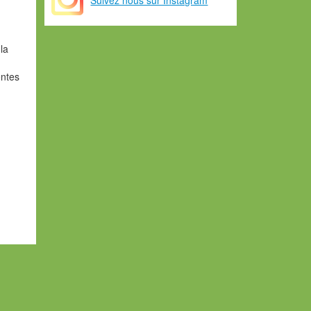
la
entes
u