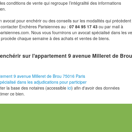
des conditions de vente qui regroupe l’intégralité des informations
ien.
n avocat pour enchérir ou des conseils sur les modalités qui précèdent 
 contacter Enchères Parisiennes au :
07 84 95 17 43
ou par mail à
risiennes.com. Nous vous fournirons un avocat spécialisé dans les v
i procède chaque semaine à des achats et ventes de biens.
enchérir sur l'appartement 9 avenue Milleret de Bro
tement 9 avenue Milleret de Brou 75016 Paris
pécialisé dans les adjudications pour participer
er la base des notaires (accessible
ici
) afin d'avoir des données
timer ce bien.