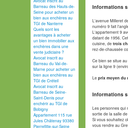
Avocat inscrit au
Informations s
Barreau des Hauts-de-
Seine pour acheter un
bien aux enchères au
L'avenue Milleret d
TGI de Nanterre
numéro 9 fait l'ang
Quels sont les
L'appartement 9 av
avantages à acheter
datant de 1956. Ce
un bien immobilier aux
cuisine, de
trois c
enchères dans une
rez-de-chaussée co
vente judiciaire ?
Avocat inscrit au
Ce bien se situe a
Barreau du Val-de-
sur la ligne 9 (envi
Marne pour acheter un
bien aux enchères au
Le
prix moyen du
TGI de Créteil
Avocat inscrit au
Barreau de Seine-
Informations s
Saint-Denis pour
enchérir au TGI de
Les personnes qui 
Bobigny
sortie de la salle de
Appartement 115 rue
Si vous souhaitez o
Jules Châtenay 93380
vous rendre au Gref
Pierrefitte-sur-Seine