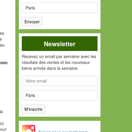
ges
ne
Newsletter
²
au
Recevez un email par semaine avec les
résultats des ventes et les nouveaux
smin
biens arrivés dans la semaine.
la
vez
pour
Suivez nous sur Instagram