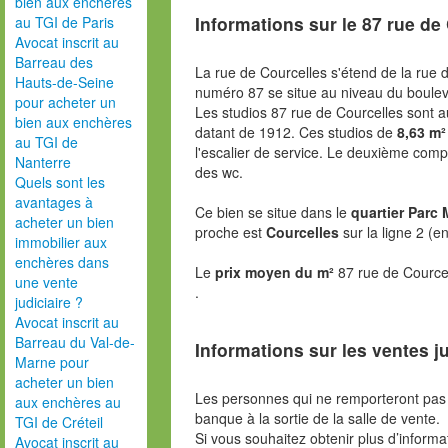
bien aux enchères
Informations sur le
87 rue de
au TGI de Paris
Avocat inscrit au
Barreau des
La rue de Courcelles s'étend de la rue d
Hauts-de-Seine
numéro 87 se situe au niveau du boulev
pour acheter un
Les studios 87 rue de Courcelles sont 
bien aux enchères
datant de 1912. Ces studios de
8,63 m²
au TGI de
l'escalier de service. Le deuxième compr
Nanterre
des wc.
Quels sont les
avantages à
Ce bien se situe dans le
quartier Parc
acheter un bien
proche est
Courcelles
sur la ligne 2 (e
immobilier aux
enchères dans
Le
prix moyen du m²
87 rue de Cource
une vente
.
judiciaire ?
Avocat inscrit au
Barreau du Val-de-
Informations sur les ventes ju
Marne pour
acheter un bien
Les personnes qui ne remporteront pas 
aux enchères au
banque à la sortie de la salle de vente.
TGI de Créteil
Si vous souhaitez obtenir plus d’inform
Avocat inscrit au