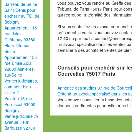
vous pouvez vous rendre au Greffe des 
Barreau de Seine-
Tribunal de Paris 75017 Paris pour consu
Saint-Denis pour
qui regroupe l’intégralité des informatio
enchérir au TGI de
Bobigny
Si vous souhaitez un avocat pour enchér
Appartement 115
précèdent la vente, vous pouvez contac
rue Jules
17 43
ou par mail à contact@encheresp
Châtenay 93380
un avocat spécialisé dans les ventes pa
Pierrefitte-sur-
semaine à des achats et ventes de bien
Seine
Appartement 155
rue Emile Zola
Conseils pour enchérir sur le
92600 Asnières-
Courcelles 75017 Paris
sur-Seine
Ventes judiciaires,
comment bien
Annonce des studios 87 rue de Courcel
visiter ?
Obtenir un avocat spécialisé dans les ad
Pavillon 13 rue
Vous pouvez consulter la base des nota
Perrusset 93000
données pertinentes pour estimer ce bi
Bobigny
Vente judiciaire 79
avenue Henri
Barbusse 92700