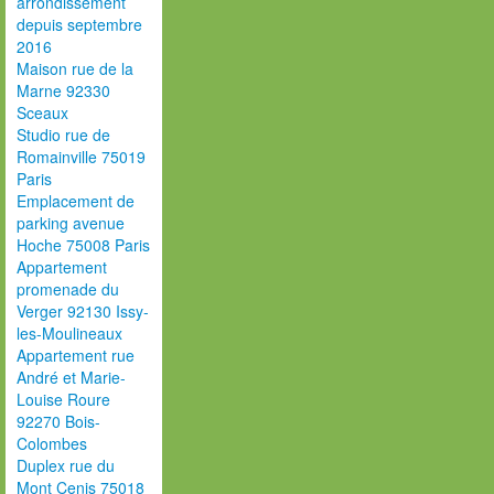
arrondissement
depuis septembre
2016
Maison rue de la
Marne 92330
Sceaux
Studio rue de
Romainville 75019
Paris
Emplacement de
parking avenue
Hoche 75008 Paris
Appartement
promenade du
Verger 92130 Issy-
les-Moulineaux
Appartement rue
André et Marie-
Louise Roure
92270 Bois-
Colombes
Duplex rue du
Mont Cenis 75018