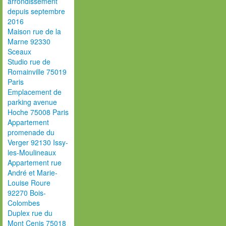
arrondissement
depuis septembre
2016
Maison rue de la
Marne 92330
Sceaux
Studio rue de
Romainville 75019
Paris
Emplacement de
parking avenue
Hoche 75008 Paris
Appartement
promenade du
Verger 92130 Issy-
les-Moulineaux
Appartement rue
André et Marie-
Louise Roure
92270 Bois-
Colombes
Duplex rue du
Mont Cenis 75018