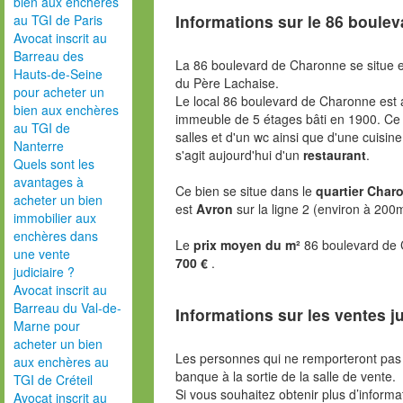
bien aux enchères
Informations sur le
86 boulev
au TGI de Paris
Avocat inscrit au
Barreau des
La 86 boulevard de Charonne se situe en
Hauts-de-Seine
du Père Lachaise.
pour acheter un
Le local 86 boulevard de Charonne est 
bien aux enchères
immeuble de 5 étages bâti en 1900. Ce
au TGI de
salles et d'un wc ainsi que d'une cuisine
Nanterre
s'agit aujourd'hui d'un
restaurant
.
Quels sont les
avantages à
Ce bien se situe dans le
quartier Char
acheter un bien
est
Avron
sur la ligne 2 (environ à 200
immobilier aux
enchères dans
Le
prix moyen du m²
86 boulevard de 
une vente
700 €
.
judiciaire ?
Avocat inscrit au
Barreau du Val-de-
Informations sur les ventes ju
Marne pour
acheter un bien
Les personnes qui ne remporteront pas 
aux enchères au
banque à la sortie de la salle de vente.
TGI de Créteil
Si vous souhaitez obtenir plus d’inform
Avocat inscrit au