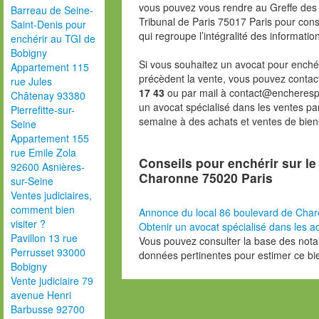
vous pouvez vous rendre au Greffe des 
Barreau de Seine-
Tribunal de Paris 75017 Paris pour consu
Saint-Denis pour
qui regroupe l’intégralité des informatio
enchérir au TGI de
Bobigny
Si vous souhaitez un avocat pour enchér
Appartement 115
précèdent la vente, vous pouvez contac
rue Jules
17 43
ou par mail à contact@encheresp
Châtenay 93380
un avocat spécialisé dans les ventes pa
Pierrefitte-sur-
semaine à des achats et ventes de bien
Seine
Appartement 155
rue Emile Zola
Conseils pour enchérir sur le
92600 Asnières-
Charonne 75020 Paris
sur-Seine
Ventes judiciaires,
comment bien
Annonce du local 86 boulevard de Cha
visiter ?
Obtenir un avocat spécialisé dans les ad
Pavillon 13 rue
Vous pouvez consulter la base des nota
Perrusset 93000
données pertinentes pour estimer ce bi
Bobigny
Vente judiciaire 79
avenue Henri
Barbusse 92700