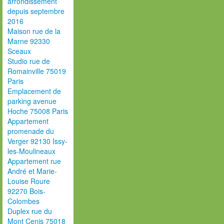
arrondissement
depuis septembre
2016
Maison rue de la
Marne 92330
Sceaux
Studio rue de
Romainville 75019
Paris
Emplacement de
parking avenue
Hoche 75008 Paris
Appartement
promenade du
Verger 92130 Issy-
les-Moulineaux
Appartement rue
André et Marie-
Louise Roure
92270 Bois-
Colombes
Duplex rue du
Mont Cenis 75018