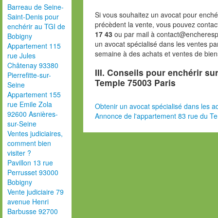
Barreau de Seine-
Si vous souhaitez un avocat pour enchér
Saint-Denis pour
précèdent la vente, vous pouvez contac
enchérir au TGI de
17 43
ou par mail à contact@encheresp
Bobigny
un avocat spécialisé dans les ventes pa
Appartement 115
semaine à des achats et ventes de bien
rue Jules
Châtenay 93380
III. Conseils pour enchérir su
Pierrefitte-sur-
Temple 75003 Paris
Seine
Appartement 155
rue Emile Zola
Obtenir un avocat spécialisé dans les ad
92600 Asnières-
Annonce de l'appartement 83 rue du T
sur-Seine
Ventes judiciaires,
comment bien
visiter ?
Pavillon 13 rue
Perrusset 93000
Bobigny
Vente judiciaire 79
avenue Henri
Barbusse 92700