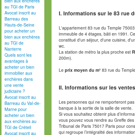
bien aux enchères
au TGI de Paris
I. Informations sur le
83 rue 
Avocat inscrit au
Barreau des
Hauts-de-Seine
L'appartement 83 rue du Temple 75003 
pour acheter un
immeuble de 4 étages, bâti en 1991. C
bien aux enchères
constitué d'un séjour, d'une cuisine, d'
au TGI de
wc.
Nanterre
La station de métro la plus proche est
R
Quels sont les
200m).
avantages à
acheter un bien
Le
prix moyen du m²
83 rue du Temple
immobilier aux
enchères dans
une vente
II. Informations sur les ventes
judiciaire ?
Avocat inscrit au
Les personnes qui ne remporteront pas 
Barreau du Val-de-
banque à la sortie de la salle de vente.
Marne pour
Si vous souhaitez obtenir plus d’inform
acheter un bien
vous pouvez vous rendre au Greffe des 
aux enchères au
Tribunal de Paris 75017 Paris pour consu
TGI de Créteil
qui regroupe l’intégralité des informatio
Avocat inscrit au