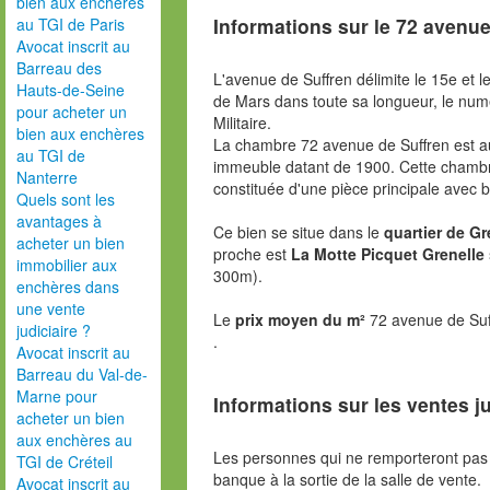
bien aux enchères
Informations sur le
72 avenue
au TGI de Paris
Avocat inscrit au
Barreau des
L'avenue de Suffren délimite le 15e et 
Hauts-de-Seine
de Mars dans toute sa longueur, le numé
pour acheter un
Militaire.
bien aux enchères
La chambre 72 avenue de Suffren est 
au TGI de
immeuble datant de 1900. Cette chamb
Nanterre
constituée d'une pièce principale avec b
Quels sont les
avantages à
Ce bien se situe dans le
quartier de Gr
acheter un bien
proche est
La Motte Picquet Grenelle
immobilier aux
300m).
enchères dans
une vente
Le
prix moyen du m²
72 avenue de Suf
judiciaire ?
.
Avocat inscrit au
Barreau du Val-de-
Marne pour
Informations sur les ventes ju
acheter un bien
aux enchères au
Les personnes qui ne remporteront pas 
TGI de Créteil
banque à la sortie de la salle de vente.
Avocat inscrit au