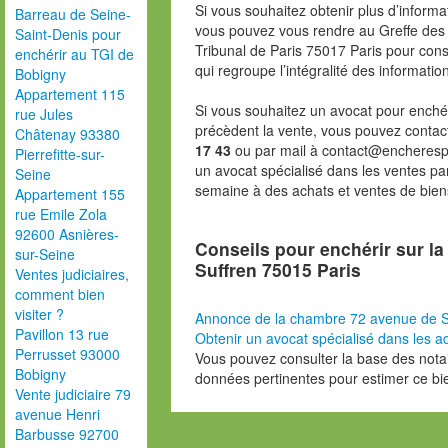
Si vous souhaitez obtenir plus d’inform
Barreau de Seine-
vous pouvez vous rendre au Greffe des 
Saint-Denis pour
Tribunal de Paris 75017 Paris pour consu
enchérir au TGI de
qui regroupe l’intégralité des informatio
Bobigny
Appartement 115
Si vous souhaitez un avocat pour enchér
rue Jules
précèdent la vente, vous pouvez contac
Châtenay 93380
17 43
ou par mail à contact@encheresp
Pierrefitte-sur-
un avocat spécialisé dans les ventes pa
Seine
semaine à des achats et ventes de bien
Appartement 155
rue Emile Zola
92600 Asnières-
Conseils pour enchérir sur l
sur-Seine
Suffren 75015 Paris
Ventes judiciaires,
comment bien
visiter ?
Annonce de la chambre 72 avenue de S
Pavillon 13 rue
Obtenir un avocat spécialisé dans les ad
Perrusset 93000
Vous pouvez consulter la base des nota
Bobigny
données pertinentes pour estimer ce bi
Vente judiciaire 79
avenue Henri
Barbusse 92700