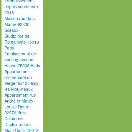
arrondissement
depuis septembre
2016
Maison rue de la
Marne 92330
Sceaux
Studio rue de
Romainville 75019
Paris
Emplacement de
parking avenue
Hoche 75008 Paris
Appartement
promenade du
Verger 92130 Issy-
les-Moulineaux
Appartement rue
André et Marie-
Louise Roure
92270 Bois-
Colombes
Duplex rue du
Mont Cenis 75018