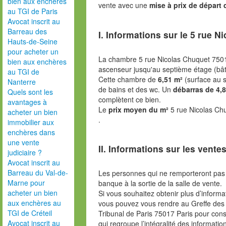
bien aux enchères
vente avec une
mise à prix de départ 
au TGI de Paris
Avocat inscrit au
Barreau des
I. Informations sur le
5 rue Ni
Hauts-de-Seine
pour acheter un
La chambre 5 rue Nicolas Chuquet 7501
bien aux enchères
ascenseur jusqu'au septième étage (bâ
au TGI de
Cette chambre de
6,51 m²
(surface au s
Nanterre
de bains et des wc. Un
débarras de 4,
Quels sont les
complètent ce bien.
avantages à
Le
prix moyen du m²
5 rue Nicolas Ch
acheter un bien
.
immobilier aux
enchères dans
une vente
II. Informations sur les ventes
judiciaire ?
Avocat inscrit au
Barreau du Val-de-
Les personnes qui ne remporteront pas 
Marne pour
banque à la sortie de la salle de vente.
acheter un bien
Si vous souhaitez obtenir plus d’inform
aux enchères au
vous pouvez vous rendre au Greffe des 
TGI de Créteil
Tribunal de Paris 75017 Paris pour consu
Avocat inscrit au
qui regroupe l’intégralité des informatio