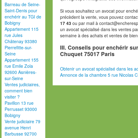
Barreau de Seine-
Saint-Denis pour
Si vous souhaitez un avocat pour enchér
enchérir au TGI de
précèdent la vente, vous pouvez contac
Bobigny
17 43
ou par mail à contact@encheresp
Appartement 115
un avocat spécialisé dans les ventes pa
rue Jules
semaine à des achats et ventes de bien
Châtenay 93380
III. Conseils pour enchérir su
Pierrefitte-sur-
Chuquet 75017 Paris
Seine
Appartement 155
rue Emile Zola
Obtenir un avocat spécialisé dans les ad
92600 Asnières-
Annonce de la chambre 5 rue Nicolas C
sur-Seine
Ventes judiciaires,
comment bien
visiter ?
Pavillon 13 rue
Perrusset 93000
Bobigny
Vente judiciaire 79
avenue Henri
Barbusse 92700