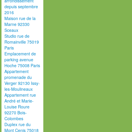
arrondissement
depuis septembre
2016
Maison rue de la
Marne 92330
Sceaux
Studio rue de
Romainville 75019
Paris
Emplacement de
parking avenue
Hoche 75008 Paris
Appartement
promenade du
Verger 92130 Issy-
les-Moulineaux
Appartement rue
André et Marie-
Louise Roure
92270 Bois-
Colombes
Duplex rue du
Mont Cenis 75018