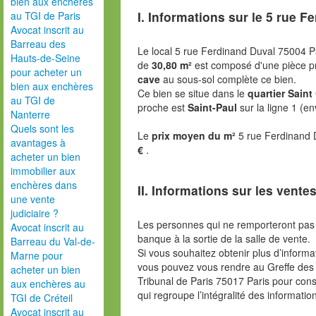
bien aux enchères
I. Informations sur le
5 rue Fe
au TGI de Paris
Avocat inscrit au
Barreau des
Le local 5 rue Ferdinand Duval 75004 P
Hauts-de-Seine
de
30,80 m²
est composé d'une pièce pri
pour acheter un
cave
au sous-sol complète ce bien.
bien aux enchères
Ce bien se situe dans le
quartier Saint
au TGI de
proche est
Saint-Paul
sur la ligne 1 (e
Nanterre
Quels sont les
Le
prix moyen du m²
5 rue Ferdinand 
avantages à
€
.
acheter un bien
immobilier aux
enchères dans
II. Informations sur les ventes
une vente
judiciaire ?
Les personnes qui ne remporteront pas 
Avocat inscrit au
banque à la sortie de la salle de vente.
Barreau du Val-de-
Si vous souhaitez obtenir plus d’inform
Marne pour
vous pouvez vous rendre au Greffe des 
acheter un bien
Tribunal de Paris 75017 Paris pour consu
aux enchères au
qui regroupe l’intégralité des informatio
TGI de Créteil
Avocat inscrit au