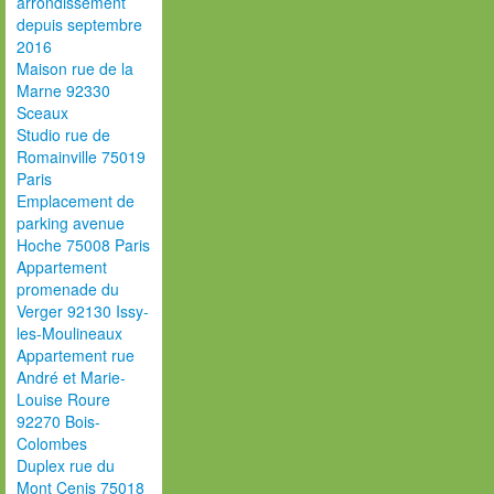
arrondissement
depuis septembre
2016
Maison rue de la
Marne 92330
Sceaux
Studio rue de
Romainville 75019
Paris
Emplacement de
parking avenue
Hoche 75008 Paris
Appartement
promenade du
Verger 92130 Issy-
les-Moulineaux
Appartement rue
André et Marie-
Louise Roure
92270 Bois-
Colombes
Duplex rue du
Mont Cenis 75018