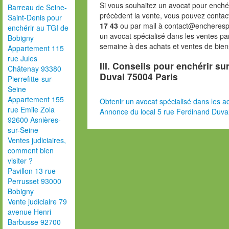
Si vous souhaitez un avocat pour enchér
Barreau de Seine-
précèdent la vente, vous pouvez contac
Saint-Denis pour
17 43
ou par mail à contact@encheresp
enchérir au TGI de
un avocat spécialisé dans les ventes pa
Bobigny
semaine à des achats et ventes de bien
Appartement 115
rue Jules
III. Conseils pour enchérir su
Châtenay 93380
Duval 75004 Paris
Pierrefitte-sur-
Seine
Appartement 155
Obtenir un avocat spécialisé dans les ad
rue Emile Zola
Annonce du local 5 rue Ferdinand Duva
92600 Asnières-
sur-Seine
Ventes judiciaires,
comment bien
visiter ?
Pavillon 13 rue
Perrusset 93000
Bobigny
Vente judiciaire 79
avenue Henri
Barbusse 92700