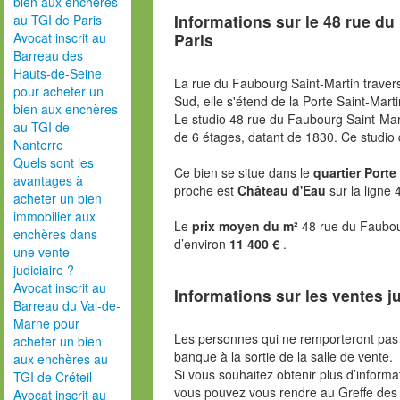
bien aux enchères
Informations sur le
48 rue du
au TGI de Paris
Paris
Avocat inscrit au
Barreau des
Hauts-de-Seine
La rue du Faubourg Saint-Martin traver
pour acheter un
Sud, elle s'étend de la Porte Saint-Marti
bien aux enchères
Le studio 48 rue du Faubourg Saint-Mar
au TGI de
de 6 étages, datant de 1830. Ce studio
Nanterre
Quels sont les
Ce bien se situe dans le
quartier Porte
avantages à
proche est
Château d'Eau
sur la ligne 
acheter un bien
immobilier aux
Le
prix moyen du m²
48 rue du Faubou
enchères dans
d’environ
11 400 €
.
une vente
judiciaire ?
Avocat inscrit au
Informations sur les ventes ju
Barreau du Val-de-
Marne pour
Les personnes qui ne remporteront pas 
acheter un bien
banque à la sortie de la salle de vente.
aux enchères au
Si vous souhaitez obtenir plus d’inform
TGI de Créteil
vous pouvez vous rendre au Greffe des 
Avocat inscrit au