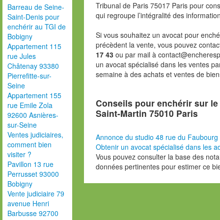
Tribunal de Paris 75017 Paris pour consu
Barreau de Seine-
qui regroupe l’intégralité des informatio
Saint-Denis pour
enchérir au TGI de
Si vous souhaitez un avocat pour enchér
Bobigny
précèdent la vente, vous pouvez contac
Appartement 115
17 43
ou par mail à contact@encheresp
rue Jules
un avocat spécialisé dans les ventes pa
Châtenay 93380
semaine à des achats et ventes de bien
Pierrefitte-sur-
Seine
Appartement 155
Conseils pour enchérir sur l
rue Emile Zola
Saint-Martin 75010 Paris
92600 Asnières-
sur-Seine
Ventes judiciaires,
Annonce du studio 48 rue du Faubourg 
comment bien
Obtenir un avocat spécialisé dans les ad
visiter ?
Vous pouvez consulter la base des nota
Pavillon 13 rue
données pertinentes pour estimer ce bi
Perrusset 93000
Bobigny
Vente judiciaire 79
avenue Henri
Barbusse 92700