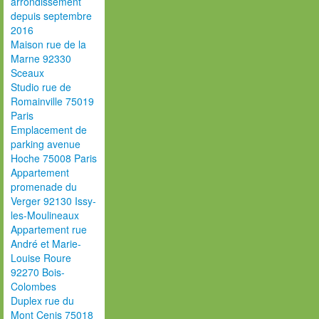
arrondissement
depuis septembre
2016
Maison rue de la
Marne 92330
Sceaux
Studio rue de
Romainville 75019
Paris
Emplacement de
parking avenue
Hoche 75008 Paris
Appartement
promenade du
Verger 92130 Issy-
les-Moulineaux
Appartement rue
André et Marie-
Louise Roure
92270 Bois-
Colombes
Duplex rue du
Mont Cenis 75018