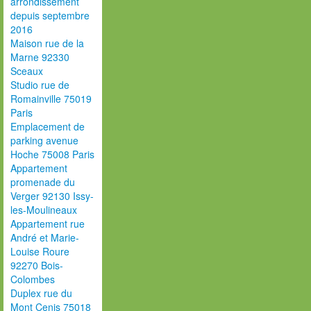
arrondissement
depuis septembre
2016
Maison rue de la
Marne 92330
Sceaux
Studio rue de
Romainville 75019
Paris
Emplacement de
parking avenue
Hoche 75008 Paris
Appartement
promenade du
Verger 92130 Issy-
les-Moulineaux
Appartement rue
André et Marie-
Louise Roure
92270 Bois-
Colombes
Duplex rue du
Mont Cenis 75018