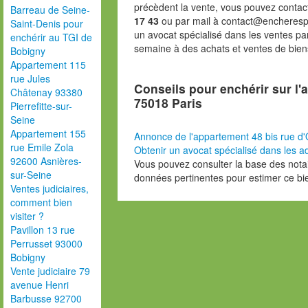
précèdent la vente, vous pouvez contac
Barreau de Seine-
17 43
ou par mail à contact@encheresp
Saint-Denis pour
un avocat spécialisé dans les ventes pa
enchérir au TGI de
semaine à des achats et ventes de bien
Bobigny
Appartement 115
rue Jules
Conseils pour enchérir sur l'
Châtenay 93380
75018 Paris
Pierrefitte-sur-
Seine
Appartement 155
Annonce de l'appartement 48 bis rue d'
rue Emile Zola
Obtenir un avocat spécialisé dans les ad
92600 Asnières-
Vous pouvez consulter la base des nota
sur-Seine
données pertinentes pour estimer ce bi
Ventes judiciaires,
comment bien
visiter ?
Pavillon 13 rue
Perrusset 93000
Bobigny
Vente judiciaire 79
avenue Henri
Barbusse 92700