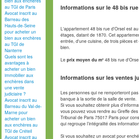
bien aux enchères
Informations sur le
48 bis rue
au TGI de Paris
Avocat inscrit au
Barreau des
Hauts-de-Seine
L'appartement 48 bis rue d'Orsel est a
pour acheter un
étages, datant de 1870. Cet apparteme
bien aux enchères
entrée, d'une cuisine, de trois pièces e
au TGI de
bien.
Nanterre
Quels sont les
Le
prix moyen du m²
48 bis rue d'Orse
avantages à
acheter un bien
immobilier aux
Informations sur les ventes ju
enchères dans
une vente
Les personnes qui ne remporteront pas 
judiciaire ?
banque à la sortie de la salle de vente.
Avocat inscrit au
Si vous souhaitez obtenir plus d’inform
Barreau du Val-de-
vous pouvez vous rendre au Greffe des 
Marne pour
Tribunal de Paris 75017 Paris pour consu
acheter un bien
qui regroupe l’intégralité des informatio
aux enchères au
TGI de Créteil
Si vous souhaitez un avocat pour enchér
Avocat inscrit au