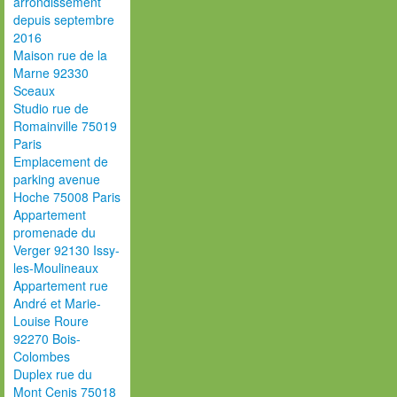
arrondissement
depuis septembre
2016
Maison rue de la
Marne 92330
Sceaux
Studio rue de
Romainville 75019
Paris
Emplacement de
parking avenue
Hoche 75008 Paris
Appartement
promenade du
Verger 92130 Issy-
les-Moulineaux
Appartement rue
André et Marie-
Louise Roure
92270 Bois-
Colombes
Duplex rue du
Mont Cenis 75018