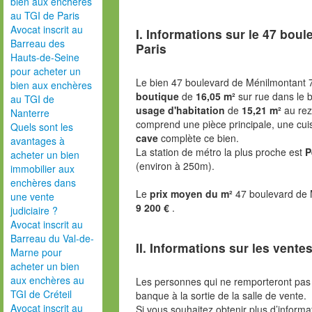
bien aux enchères
au TGI de Paris
Avocat inscrit au
I. Informations sur le
47 boul
Barreau des
Paris
Hauts-de-Seine
pour acheter un
Le bien 47 boulevard de Ménilmontant 
bien aux enchères
boutique
de
16,05 m²
sur rue dans le b
au TGI de
usage d'habitation
de
15,21 m²
au rez
Nanterre
comprend une pièce principale, une cuis
Quels sont les
cave
complète ce bien.
avantages à
La station de métro la plus proche est
P
acheter un bien
(environ à 250m).
immobilier aux
enchères dans
Le
prix moyen du m²
47 boulevard de 
une vente
9 200 €
.
judiciaire ?
Avocat inscrit au
Barreau du Val-de-
II. Informations sur les ventes
Marne pour
acheter un bien
aux enchères au
Les personnes qui ne remporteront pas 
TGI de Créteil
banque à la sortie de la salle de vente.
Avocat inscrit au
Si vous souhaitez obtenir plus d’inform