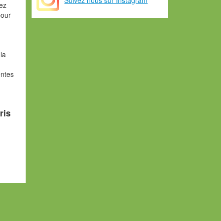
vez
pour
la
entes
ris