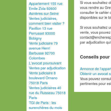
Si vous souhaitez o
Appartement 155 rue
vous rendre au Gref
Emile Zola 92600
consulter le cahier 
Asnières-sur-Seine
disponibles sur le b
Ventes judiciaires,
comment bien visiter ?
Si vous souhaitez u
Pavillon 13 rue
vente, vous pouvez
Perrusset 93000
contact@encherespa
Bobigny
par adjudication qu
Vente judiciaire 79
avenue Henri
Barbusse 92700
Conseils pour 
Colombes
L'avocat poursuivant
Ventes par adjudication
Annonce de l'appa
Vente judiciaire 8
Obtenir un avocat s
boulevard Ornano
Vous pouvez consult
75018 Paris
pertinentes pour es
Ventes judiciaires 40
rue du Ruisseau 75018
Paris
TGI de Paris : les
surenchères du mois