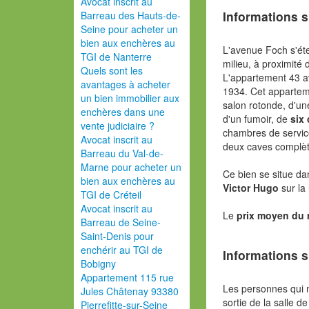
Avocat inscrit au
Informations s
Barreau des Hauts-de-
Seine pour acheter un
bien aux enchères au
L'avenue Foch s'éte
TGI de Nanterre
milieu, à proximité 
Quels sont les
L'appartement 43 
avantages à acheter
1934. Cet apparte
un bien immobilier aux
salon rotonde, d'une
enchères dans une
d'un fumoir, de
six
vente judiciaire ?
chambres de service
Avocat inscrit au
deux caves complèt
Barreau du Val-de-
Marne pour acheter un
Ce bien se situe da
bien aux enchères au
Victor Hugo
sur la
TGI de Créteil
Avocat inscrit au
Le
prix moyen du
Barreau de Seine-
Saint-Denis pour
enchérir au TGI de
Informations s
Bobigny
Appartement 115 rue
Les personnes qui 
Jules Châtenay 93380
sortie de la salle de
Pierrefitte-sur-Seine