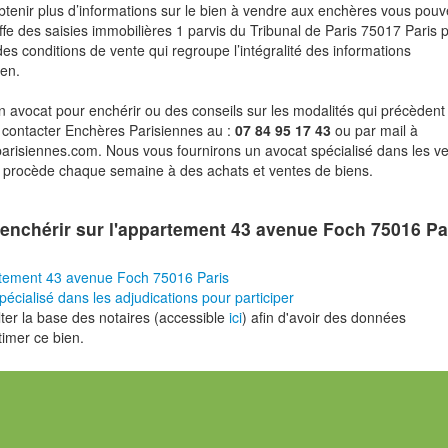
btenir plus d’informations sur le bien à vendre aux enchères vous pou
fe des saisies immobilières 1 parvis du Tribunal de Paris 75017 Paris 
des conditions de vente qui regroupe l’intégralité des informations
ien.
n avocat pour enchérir ou des conseils sur les modalités qui précèdent 
 contacter Enchères Parisiennes au :
07 84 95 17 43
ou par mail à
risiennes.com. Nous vous fournirons un avocat spécialisé dans les v
i procède chaque semaine à des achats et ventes de biens.
enchérir sur l'appartement 43 avenue Foch 75016 Pa
rtement 43 avenue Foch 75016 Paris
pécialisé dans les adjudications pour participer
er la base des notaires (accessible
ici
) afin d'avoir des données
timer ce bien.