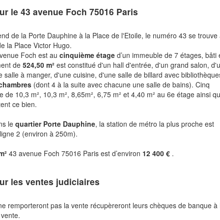
ur le
43 avenue Foch 75016 Paris
nd de la Porte Dauphine à la Place de l'Etoile, le numéro 43 se trouve
de la Place Victor Hugo.
avenue Foch est au
cinquième étage
d’un immeuble de 7 étages, bâti
ment de
524,50 m²
est constitué d'un hall d'entrée, d'un grand salon, d'
 salle à manger, d'une cuisine, d'une salle de billard avec bibliothèque
 chambres
(dont 4 à la suite avec chacune une salle de bains). Cinq
 de 10,3 m², 10,3 m², 8,65m², 6,75 m² et 4,40 m² au 6e étage ainsi q
ent ce bien.
ns le
quartier Porte Dauphine
, la station de métro la plus proche est
 ligne 2 (environ à 250m).
 m²
43 avenue Foch 75016 Paris est d’environ
12 400 €
.
ur les ventes judiciaires
ne remporteront pas la vente récupèreront leurs chèques de banque à 
 vente.