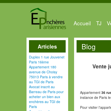
Accueil
TJ
V
Blog
Articles
Duplex 1 rue Jouvenet
Paris 16ème
Vente j
Appartement 180
avenue de Choisy
75013 Paris à vendre
au TGI de Paris
Avocat inscrit au
Barreau de Paris pour
Appartement
36 ru
acheter un bien aux
instance de Paris 
enchères au TGI de
Paris
Pour visiter l'appa