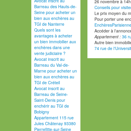
Avocat inscrit au
26 novembre à 14h
Barreau des Hauts-de-
Conseils pour visite
Seine pour acheter un
Le prix moyen du 
bien aux enchères au
Pour porter une en
TGI de Nanterre
EnchèresParisienn
Quels sont les
Accéder à l'annon
avantages à acheter
Appartement :
36 r
un bien immobilier aux
Autre bien immobili
enchères dans une
74 rue de l'Univers
vente judiciaire ?
Avocat inscrit au
Barreau du Val-de-
Marne pour acheter un
bien aux enchères au
TGI de Créteil
Avocat inscrit au
Barreau de Seine-
Saint-Denis pour
enchérir au TGI de
Bobigny
Appartement 115 rue
Jules Châtenay 93380
Pierrefitte-sur-Seine