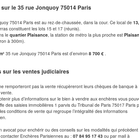
 sur le
35 rue Jonquoy 75014 Paris
quoy 75014 Paris est au rez-de-chaussée, dans la cour. Ce local de
13
ras constituent les lots 15 et 17 (réunis).
ns le
quartier Plaisance
, la station de métro la plus proche est
Plaisa
viron à 300m).
 m²
35 rue Jonquoy 75014 Paris est d’environ
8 700 €
.
s sur les ventes judiciaires
ne remporteront pas la vente récupèreront leurs chèques de banque à 
 vente.
btenir plus d’informations sur le bien à vendre aux enchères vous pou
fe des saisies immobilières 1 parvis du Tribunal de Paris 75017 Paris 
des conditions de vente qui regroupe l’intégralité des informations
ien.
n avocat pour enchérir ou des conseils sur les modalités qui précèdent 
 contacter Enchères Parisiennes au :
07 84 95 17 43
ou par mail à