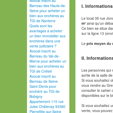
Avocat inscrit au
I. Informations
Barreau des Hauts-de-
Seine pour acheter un
bien aux enchères au
Le local 35 rue Jon
TGI de Nanterre
m²
ainsi qu'un débar
Quels sont les
Ce bien se situe da
avantages à acheter
sur la ligne 13 (en
un bien immobilier aux
enchères dans une
Le
prix moyen du
vente judiciaire ?
Avocat inscrit au
Barreau du Val-de-
II. Information
Marne pour acheter un
bien aux enchères au
Les personnes qui 
TGI de Créteil
sortie de la salle de
Avocat inscrit au
Si vous souhaitez o
Barreau de Seine-
vous rendre au Gref
Saint-Denis pour
consulter le cahier 
enchérir au TGI de
disponibles sur le b
Bobigny
Appartement 115 rue
Si vous souhaitez u
Jules Châtenay 93380
vente, vous pouvez
Pierrefitte-sur-Seine