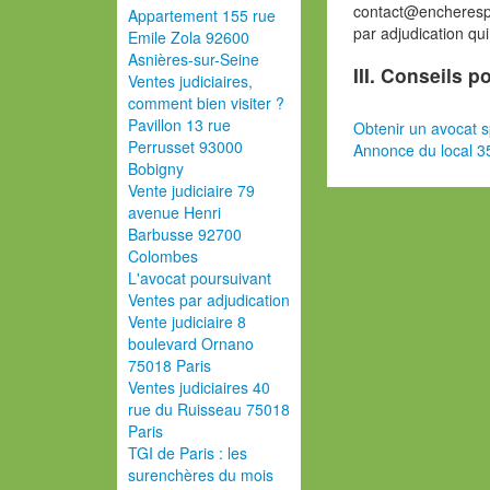
contact@encherespa
Appartement 155 rue
par adjudication qu
Emile Zola 92600
Asnières-sur-Seine
III. Conseils 
Ventes judiciaires,
comment bien visiter ?
Pavillon 13 rue
Obtenir un avocat s
Perrusset 93000
Annonce du local 3
Bobigny
Vente judiciaire 79
avenue Henri
Barbusse 92700
Colombes
L'avocat poursuivant
Ventes par adjudication
Vente judiciaire 8
boulevard Ornano
75018 Paris
Ventes judiciaires 40
rue du Ruisseau 75018
Paris
TGI de Paris : les
surenchères du mois