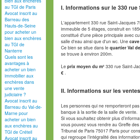
bien aux enchères
I. Informations sur le
330 rue 
au TGI de Paris
Avocat inscrit au
Barreau des
L'appartement 330 rue Saint-Jacques 7
Hauts-de-Seine
immeuble de 5 étages, construit en 18
pour acheter un
constitué d'une pièce principale avec c
bien aux enchères
salle d'eau ainsi que d'un wc. Une
cave
au TGI de
Ce bien se situe dans le
quartier Val d
Nanterre
se trouve à environ 200m.
Quels sont les
avantages à
Le
prix moyen du m²
330 rue Saint-Ja
acheter un bien
€
.
immobilier aux
enchères dans
une vente
II. Informations sur les ventes
judiciaire ?
Avocat inscrit au
Les personnes qui ne remporteront pas 
Barreau du Val-de-
banque à la sortie de la salle de vente.
Marne pour
Si vous souhaitez obtenir plus d’inform
acheter un bien
vous pouvez vous rendre au Greffe des 
aux enchères au
Tribunal de Paris 75017 Paris pour consu
TGI de Créteil
qui regroupe l’intégralité des informatio
Avocat inscrit au