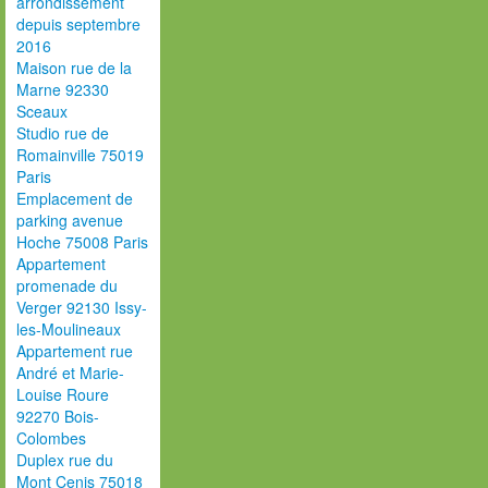
arrondissement
depuis septembre
2016
Maison rue de la
Marne 92330
Sceaux
Studio rue de
Romainville 75019
Paris
Emplacement de
parking avenue
Hoche 75008 Paris
Appartement
promenade du
Verger 92130 Issy-
les-Moulineaux
Appartement rue
André et Marie-
Louise Roure
92270 Bois-
Colombes
Duplex rue du
Mont Cenis 75018