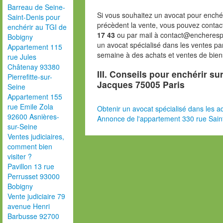
Barreau de Seine-
Si vous souhaitez un avocat pour enchér
Saint-Denis pour
précèdent la vente, vous pouvez contac
enchérir au TGI de
17 43
ou par mail à contact@encheresp
Bobigny
un avocat spécialisé dans les ventes pa
Appartement 115
semaine à des achats et ventes de bien
rue Jules
Châtenay 93380
III. Conseils pour enchérir su
Pierrefitte-sur-
Jacques 75005 Paris
Seine
Appartement 155
rue Emile Zola
Obtenir un avocat spécialisé dans les ad
92600 Asnières-
Annonce de l'appartement 330 rue Sain
sur-Seine
Ventes judiciaires,
comment bien
visiter ?
Pavillon 13 rue
Perrusset 93000
Bobigny
Vente judiciaire 79
avenue Henri
Barbusse 92700