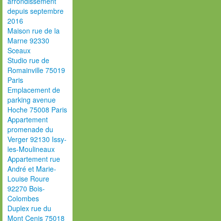
arrondissement
depuis septembre
2016
Maison rue de la
Marne 92330
Sceaux
Studio rue de
Romainville 75019
Paris
Emplacement de
parking avenue
Hoche 75008 Paris
Appartement
promenade du
Verger 92130 Issy-
les-Moulineaux
Appartement rue
André et Marie-
Louise Roure
92270 Bois-
Colombes
Duplex rue du
Mont Cenis 75018