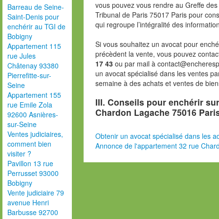
vous pouvez vous rendre au Greffe des 
Barreau de Seine-
Tribunal de Paris 75017 Paris pour consu
Saint-Denis pour
qui regroupe l’intégralité des informatio
enchérir au TGI de
Bobigny
Si vous souhaitez un avocat pour enchér
Appartement 115
précèdent la vente, vous pouvez contac
rue Jules
17 43
ou par mail à contact@encheresp
Châtenay 93380
un avocat spécialisé dans les ventes pa
Pierrefitte-sur-
semaine à des achats et ventes de bien
Seine
Appartement 155
III. Conseils pour enchérir su
rue Emile Zola
Chardon Lagache 75016 Pari
92600 Asnières-
sur-Seine
Ventes judiciaires,
Obtenir un avocat spécialisé dans les ad
comment bien
Annonce de l'appartement 32 rue Char
visiter ?
Pavillon 13 rue
Perrusset 93000
Bobigny
Vente judiciaire 79
avenue Henri
Barbusse 92700