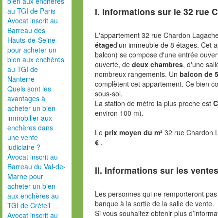
bien aux enchères
I. Informations sur le
32 rue 
au TGI de Paris
Avocat inscrit au
Barreau des
L'appartement 32 rue Chardon Lagache
Hauts-de-Seine
étage
d'un immeuble de 8 étages. Cet 
pour acheter un
balcon) se compose d'une entrée ouverte
bien aux enchères
ouverte, de
deux chambres
, d'une sal
au TGI de
nombreux rangements. Un
balcon de 5
Nanterre
complètent cet appartement. Ce bien 
Quels sont les
sous-sol.
avantages à
La station de métro la plus proche est
C
acheter un bien
environ 100 m).
immobilier aux
enchères dans
Le
prix moyen du m²
32 rue Chardon L
une vente
€
.
judiciaire ?
Avocat inscrit au
Barreau du Val-de-
II. Informations sur les ventes
Marne pour
acheter un bien
Les personnes qui ne remporteront pas 
aux enchères au
banque à la sortie de la salle de vente.
TGI de Créteil
Si vous souhaitez obtenir plus d’inform
Avocat inscrit au