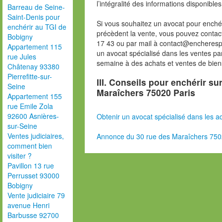
l’intégralité des informations disponibles
Barreau de Seine-
Saint-Denis pour
Si vous souhaitez un avocat pour enchér
enchérir au TGI de
précèdent la vente, vous pouvez contac
Bobigny
17 43 ou par mail à contact@encheresp
Appartement 115
un avocat spécialisé dans les ventes pa
rue Jules
semaine à des achats et ventes de bien
Châtenay 93380
Pierrefitte-sur-
III. Conseils pour enchérir su
Seine
Maraîchers 75020 Paris
Appartement 155
rue Emile Zola
92600 Asnières-
Obtenir un avocat spécialisé dans les ad
sur-Seine
Ventes judiciaires,
Annonce du 30 rue des Maraîchers 750
comment bien
visiter ?
Pavillon 13 rue
Perrusset 93000
Bobigny
Vente judiciaire 79
avenue Henri
Barbusse 92700