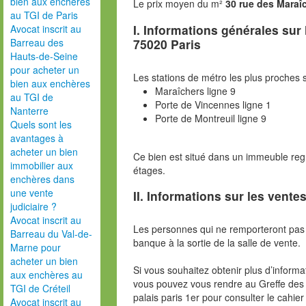
bien aux enchères
Le prix moyen du m²
30 rue des Maraî
au TGI de Paris
I. Informations générales sur
Avocat inscrit au
75020 Paris
Barreau des
Hauts-de-Seine
pour acheter un
Les stations de métro les plus proches s
bien aux enchères
Maraîchers ligne 9
au TGI de
Porte de Vincennes ligne 1
Nanterre
Porte de Montreuil ligne 9
Quels sont les
avantages à
acheter un bien
Ce bien est situé dans un immeuble reg
immobilier aux
étages.
enchères dans
une vente
II. Informations sur les ventes
judiciaire ?
Avocat inscrit au
Les personnes qui ne remporteront pas 
Barreau du Val-de-
banque à la sortie de la salle de vente.
Marne pour
acheter un bien
Si vous souhaitez obtenir plus d’inform
aux enchères au
vous pouvez vous rendre au Greffe des 
TGI de Créteil
palais paris 1er pour consulter le cahie
Avocat inscrit au