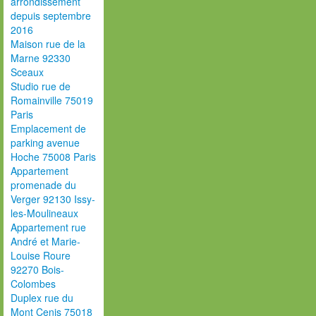
arrondissement
depuis septembre
2016
Maison rue de la
Marne 92330
Sceaux
Studio rue de
Romainville 75019
Paris
Emplacement de
parking avenue
Hoche 75008 Paris
Appartement
promenade du
Verger 92130 Issy-
les-Moulineaux
Appartement rue
André et Marie-
Louise Roure
92270 Bois-
Colombes
Duplex rue du
Mont Cenis 75018