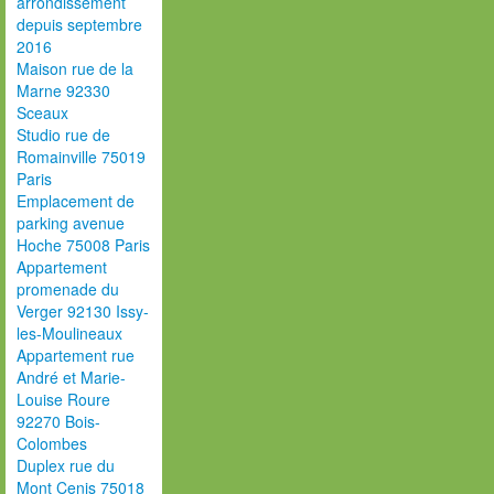
arrondissement
depuis septembre
2016
Maison rue de la
Marne 92330
Sceaux
Studio rue de
Romainville 75019
Paris
Emplacement de
parking avenue
Hoche 75008 Paris
Appartement
promenade du
Verger 92130 Issy-
les-Moulineaux
Appartement rue
André et Marie-
Louise Roure
92270 Bois-
Colombes
Duplex rue du
Mont Cenis 75018