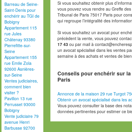
Si vous souhaitez obtenir plus d’inform
Barreau de Seine-
vous pouvez vous rendre au Greffe des 
Saint-Denis pour
Tribunal de Paris 75017 Paris pour consu
enchérir au TGI de
qui regroupe l’intégralité des informatio
Bobigny
Appartement 115
Si vous souhaitez un avocat pour enchér
rue Jules
précèdent la vente, vous pouvez contac
Châtenay 93380
17 43
ou par mail à contact@encheresp
Pierrefitte-sur-
un avocat spécialisé dans les ventes pa
Seine
semaine à des achats et ventes de bien
Appartement 155
rue Emile Zola
92600 Asnières-
Conseils pour enchérir sur l
sur-Seine
Paris
Ventes judiciaires,
comment bien
visiter ?
Annonce de la maison 29 rue Turgot 75
Pavillon 13 rue
Obtenir un avocat spécialisé dans les ad
Perrusset 93000
Vous pouvez consulter la base des nota
Bobigny
données pertinentes pour estimer ce bi
Vente judiciaire 79
avenue Henri
Barbusse 92700