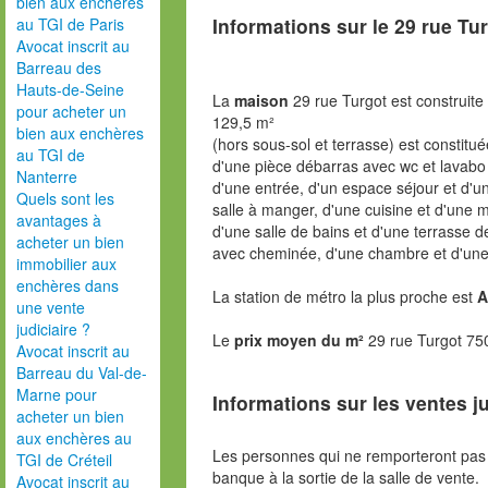
bien aux enchères
Informations sur le
29 rue Tu
au TGI de Paris
Avocat inscrit au
Barreau des
Hauts-de-Seine
La
maison
29 rue Turgot est construite
pour acheter un
129,5 m²
bien aux enchères
(hors sous-sol et terrasse) est constitué
au TGI de
d'une pièce débarras avec wc et lavabo e
Nanterre
d'une entrée, d'un espace séjour et d'u
Quels sont les
salle à manger, d'une cuisine et d'une
avantages à
d'une salle de bains et d'une terrasse d
acheter un bien
avec cheminée, d'une chambre et d'une
immobilier aux
enchères dans
La station de métro la plus proche est
A
une vente
judiciaire ?
Le
prix moyen du m²
29 rue Turgot 75
Avocat inscrit au
Barreau du Val-de-
Marne pour
Informations sur les ventes ju
acheter un bien
aux enchères au
Les personnes qui ne remporteront pas 
TGI de Créteil
banque à la sortie de la salle de vente.
Avocat inscrit au